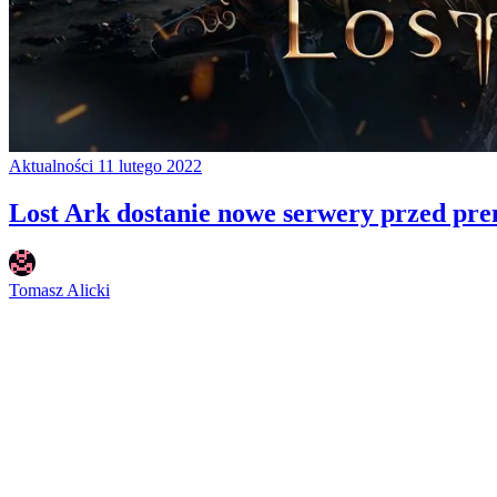
Aktualności
11 lutego 2022
Lost Ark dostanie nowe serwery przed prem
Tomasz Alicki