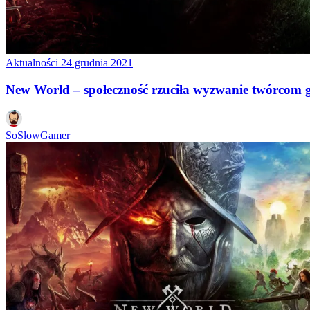
Aktualności
24 grudnia 2021
New World – społeczność rzuciła wyzwanie twórcom g
SoSlowGamer