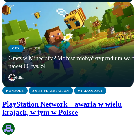
GRY
13 lipca 2026
GRY
WIADOMOŚCI
GRY
Grasz w Minecrafta? Możesz zdobyć stypendium wart
Instalowali gry na Steamie, a tracili kryptowaluty.
Microsoft zamyka Xbox Polska? Lokalny oddział
Grasz w Minecrafta? Możesz zdobyć stypendium
nawet 60 tys. zł
FBI zatrzymało podejrzanego
ma zniknąć po niemal 20 latach
warte nawet 60 tys. zł
Julian
KONSOLE
SONY PLAYSTATION
WIADOMOŚCI
PlayStation Network – awaria w wielu
krajach, w tym w Polsce