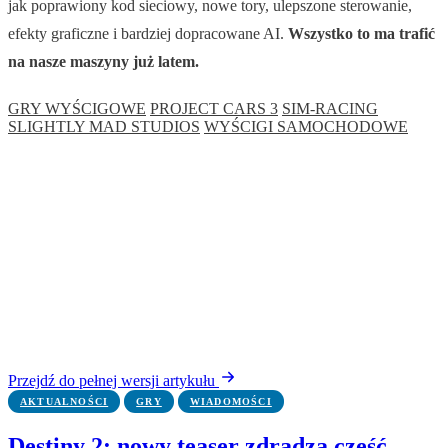
jak poprawiony kod sieciowy, nowe tory, ulepszone sterowanie,
efekty graficzne i bardziej dopracowane AI.
Wszystko to ma trafić
na nasze maszyny już latem.
GRY WYŚCIGOWE
PROJECT CARS 3
SIM-RACING
SLIGHTLY MAD STUDIOS
WYŚCIGI SAMOCHODOWE
Przejdź do pełnej wersji artykułu
AKTUALNOŚCI
GRY
WIADOMOŚCI
Destiny 2: nowy teaser zdradza część