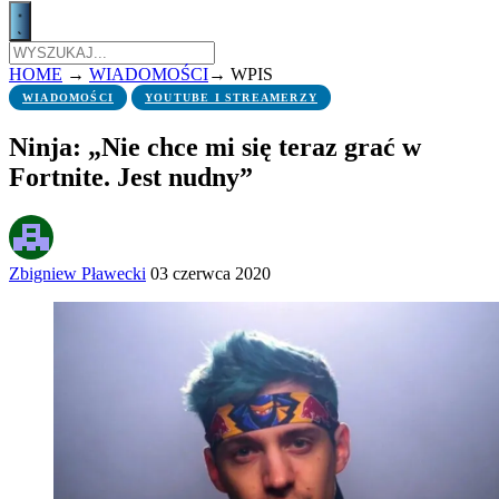
HOME
→
WIADOMOŚCI
→
WPIS
WIADOMOŚCI
YOUTUBE I STREAMERZY
Ninja: „Nie chce mi się teraz grać w
Fortnite. Jest nudny”
Zbigniew Pławecki
03 czerwca 2020