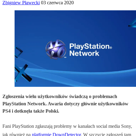
Zbigniew Pławecki
03 czerwca 2020
Zgłoszenia wielu użytkowników świadczą o problemach
PlayStation Network. Awaria dotyczy głównie użytkowników
PS4 i dotknęła także Polski.
Fani PlayStation zgłaszają problemy w kanałach social media Sony,
jak również na
platformie DownDetector
. W szczycie zgłoszeń tam