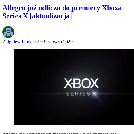
Allegro już odlicza do premiery Xboxa
Series X [aktualizacja]
Zbigniew Pławecki
03 czerwca 2020