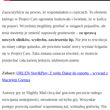
Zauważyliście na pewno, że wspomniałem o częściach. To element,
którego w Project Cars ogromnie brakowało i świetnie, że w końcu
się pojawi. Wcześniej mogliśmy grzebać w osiągach pojazdów, ale
teraz możemy je zmienić naprawdę gruntownie –
za sprawą
nowych silników, wydechu, zawieszenia itp.
Nie jest to rewolucja
na miarę całego gatunku, ale powinno nadać nowy wymiar ściganiu
się w Project Cars. Taka zmiana oznacza również, że możecie
przejechać całą karierę jednym, ulubionym autem.
Zobacz:
ORLEN Stay&Play: Z rajdu Dakar do esportu – wywiad z
Maciejem Giemzą
Autorzy gry ze Slightly Mad chcą dać graczom poczucie stałego
rozwijania umiejętności, niezależnie od trybu gry. Wszystkie
postępy pozwolą zarabiać wspomnianą już, wirtualną gotówkę. Nie