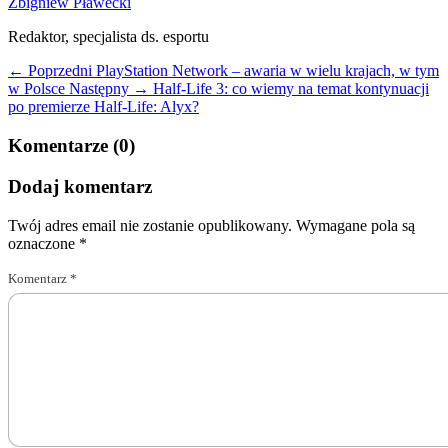
Zbigniew Pławecki
Redaktor, specjalista ds. esportu
← Poprzedni
PlayStation Network – awaria w wielu krajach, w tym
w Polsce
Następny →
Half-Life 3: co wiemy na temat kontynuacji
po premierze Half-Life: Alyx?
Komentarze (0)
Dodaj komentarz
Twój adres email nie zostanie opublikowany.
Wymagane pola są
oznaczone
*
Komentarz
*