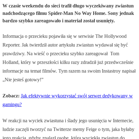
W czasie weekendu do sieci trafił długo wyczekiwany zwiastun
nadchodzącego filmu Spider-Man No Way Home. Sony jednak
bardzo szybko zareagowało i materiał został usunięty.
Informacja o przecieku pojawiła się w serwisie The Hollywood
Reporter. Jak twierdził autor artykułu zwiastun wydawał się być
prawdziwy. Na wieść o przecieku szybko zareagował Tom
Holland, który w przeszłości kilku razy zdradził już przedwcześnie
informacje na temat filmów. Tym razem na swoim Instastroy napisał
„Nie jesteś gotowy!”
Zobacz:
Jak efektywnie wykorzystać swój serwer dedykowany w
gamingu?
W reakcji na wyciek zwiastuna i ślady jego usunięcia w Internecie,
ludzie zaczęli tworzyć na Twitterze memy Feige o tym, jaka byłaby
jego reakcja, gdyby znalazł osobę, która wyciekła zwiastun do