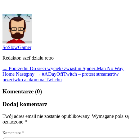
SoSlowGamer
Redaktor, szef działu retro
← Poprzedni
Do sieci wyciekł zwiastun Spider-Man No Way
Home
Następny →
#ADayOffTwitch – protest streamerów
przeciwko atakom na Twitchu
Komentarze (0)
Dodaj komentarz
Twój adres email nie zostanie opublikowany.
Wymagane pola są
oznaczone
*
Komentarz
*