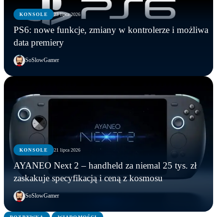
KONSOLE
23 lipca 2026
PS6: nowe funkcje, zmiany w kontrolerze i możliwa
data premiery
SoSlowGamer
KONSOLE
21 lipca 2026
KONSOLE
KONSOLE
KONSOLE
AYANEO Next 2 – handheld za niemal 25 tys. zł
Marvel’s Wolverine z mikrotransakcjami? Tak
PS6: nowe funkcje, zmiany w kontrolerze i
AYANEO Next 2 – handheld za niemal 25 tys. zł
zaskakuje specyfikacją i ceną z kosmosu
wynika z oceny ESRB
możliwa data premiery
zaskakuje specyfikacją i ceną z kosmosu
SoSlowGamer