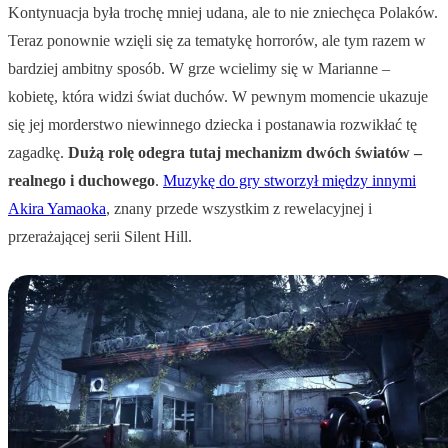
Kontynuacja była trochę mniej udana, ale to nie zniechęca Polaków.
Teraz ponownie wzięli się za tematykę horrorów, ale tym razem w
bardziej ambitny sposób. W grze wcielimy się w Marianne –
kobietę, która widzi świat duchów. W pewnym momencie ukazuje
się jej morderstwo niewinnego dziecka i postanawia rozwikłać tę
zagadkę.
Dużą rolę odegra tutaj mechanizm dwóch światów –
realnego i duchowego
.
Muzykę do gry stworzył między innymi
Akira Yamaoka
, znany przede wszystkim z rewelacyjnej i
przerażającej serii Silent Hill.