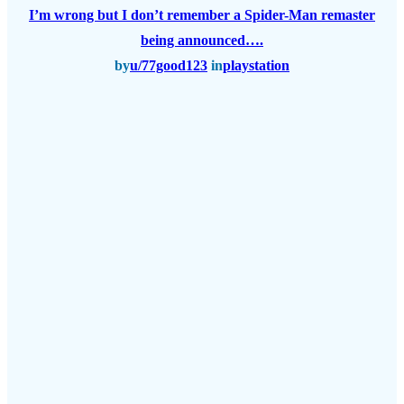
I’m wrong but I don’t remember a Spider-Man remaster
being announced….
by
u/77good123
in
playstation