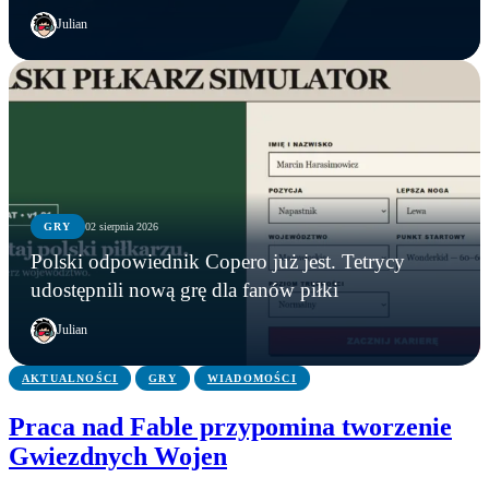
Julian
GRY
02 sierpnia 2026
AKTUALNOŚCI
GRY
GRY
Polski odpowiednik Copero już jest. Tetrycy
Electronic Arts oficjalnie przejęte przez saudyjski
Ultimate Team w FC 27 będzie wyglądać zupełnie
Polski odpowiednik Copero już jest. Tetrycy
udostępnili nową grę dla fanów piłki
fundusz za 55 miliardów dolarów
inaczej. EA ujawniło szczegóły
udostępnili nową grę dla fanów piłki
Julian
AKTUALNOŚCI
GRY
WIADOMOŚCI
Praca nad Fable przypomina tworzenie
Gwiezdnych Wojen