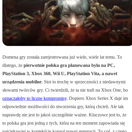
Domena gry została zarejestrowana już wiele, wiele lat temu. To
dlatego, że
pierwotnie polska gra planowana była na PC,
PlayStation 3, Xbox 360, Wii U, PlayStation Vita, a nawet
urządzenia mobilne
. Stoi to trochę w sprzeczności z niedawnymi
słowami twórców gry. Ci twierdzili, że ta nie trafi na Xbox One, bo
oznaczałoby to liczne kompromisy
. Dopiero Xbox Series X daje im
odpowiednie możliwości do stworzenia gry, którą chcieli. Ale tak
naprawdę nie jest to jakoś szczególnie ważne. Kluczowe jest to, że
to polska gra jest jedną z tych, która na ten moment zapowiada się
najciekawiej w kontekście konsol nowej generacji. To coś, z czego