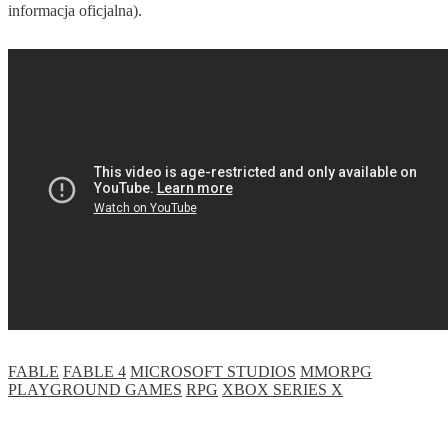
informacja oficjalna).
FABLE
FABLE 4
MICROSOFT STUDIOS
MMORPG
PLAYGROUND GAMES
RPG
XBOX SERIES X