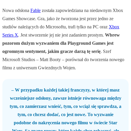
Nowa odsłona
Fable
została zapowiedziana na niedawnym Xbox
Games Showcase. Gra, jako że tworzona jest przez jedno ze
studiów należących do Microsoftu, trafi tylko na PC oraz
Xbox
Series X
. Jest stworzenie jej nie jest zadaniem prostym.
Wbrew
pozorom dużym wyzwaniem dla Playground Games jest
ogromnym sentyment, jakim gracze darzą tę serię
. Szef
Microsoft Studios – Matt Booty – porównał do tworzenia nowego
filmu z uniwersum Gwiezdnych Wojen.
– W przypadku każdej takiej franczyzy, w której masz
wcześniejsze odsłony, zawsze istnieje równowaga między
tym, co zamierzasz wnieść, tym, co wciąż się sprawdza, a
tym, co chcesz dodać, co jest nowe. To wyzwanie
podobne do nakręcenia nowego filmu w świecie Star
Wars. Są znane rzeczy, które każdy chce zobaczyć, ale