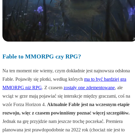
Fable to MMORPG czy RPG?
Na ten moment nie wiemy, czym dokładnie jest najnowsza odsłona
Fable. Pojawiły się plotki, według których
ma to być bardziej gra
MMORPG niż RPG
. Z czasem
zostały one zdementowane
, ale
wciąż w grze mają pojawiać się interakcje między graczami, coś na
wzór Forza Horizon 4.
Aktualnie Fable jest na wczesnym etapie
rozwoju, więc z czasem powinniśmy poznać więcej szczegółów.
Jednak na grę przyjdzie nam jeszcze trochę poczekać. Premiera
planowana jest prawdopodobnie na 2022 rok (chociaż nie jest to