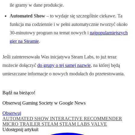
ile gramy w dane produkcje.
Automated Show
– to wydaje się szczególnie ciekawe. Ta
funkcja ma codziennie i w pełni automatycznie tworzyć około
30-minutowy program na temat nowych i
najpopularniejszych
gier na Steamie
.
Jeśli zainteresowała Was inicjatywa Steam Labs, to już teraz
możecie dołączyć
do grupy o tej samej nazwie
, na której będą
umieszczane informacje o nowych modułach do przetestowania.
Bądź na bieżąco!
Obserwuj Gaming Society w Google News
Obserwuj
AUTOMATED SHOW
INTERACTIVE RECOMMENDER
MICRO TRAILER
STEAM
STEAM LABS
VALVE
Udostępnij artykuł: