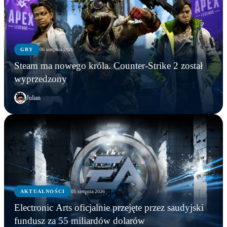
GRY
06 sierpnia 2026
Steam ma nowego króla. Counter-Strike 2 został
wyprzedzony
Julian
AKTUALNOŚCI
AKTUALNOŚCI
05 sierpnia 2026
GRY
AKTUALNOŚCI
Młodzi gracze nie wpadli w nałóg multiplayerów.
Electronic Arts oficjalnie przejęte przez saudyjski
Statystyki Capcomu przywracają wiarę w młode
Steam ma nowego króla. Counter-Strike 2 został
Electronic Arts oficjalnie przejęte przez saudyjski
fundusz za 55 miliardów dolarów