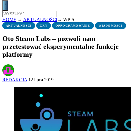
HOME
→
AKTUALNOŚCI
→
WPIS
AKTUALNOŚCI
GRY
OPROGRAMOWANIE
WIADOMOŚCI
Oto Steam Labs – pozwoli nam
przetestować eksperymentalne funkcje
platformy
REDAKCJA
12 lipca 2019