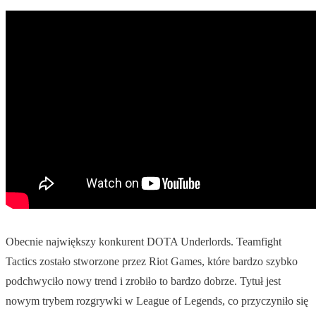
Obecnie największy konkurent DOTA Underlords. Teamfight
Tactics zostało stworzone przez Riot Games, które bardzo szybko
podchwyciło nowy trend i zrobiło to bardzo dobrze. Tytuł jest
nowym trybem rozgrywki w League of Legends, co przyczyniło się