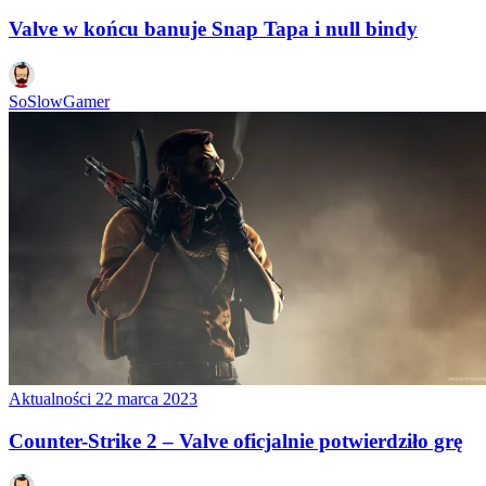
Valve w końcu banuje Snap Tapa i null bindy
SoSlowGamer
Aktualności
22 marca 2023
Counter-Strike 2 – Valve oficjalnie potwierdziło grę