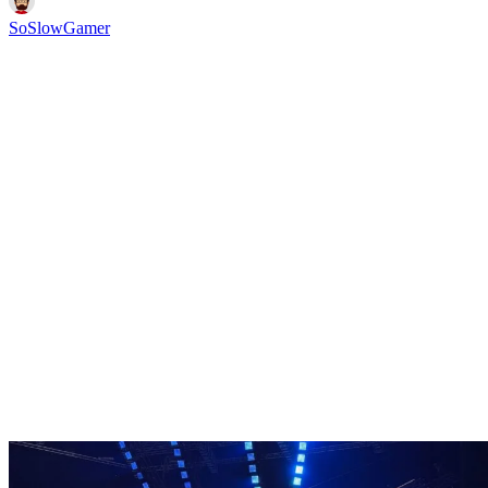
SoSlowGamer