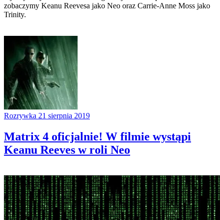
zobaczymy Keanu Reevesa jako Neo oraz Carrie-Anne Moss jako
Trinity.
Rozrywka
21 sierpnia 2019
Matrix 4 oficjalnie! W filmie wystąpi
Keanu Reeves w roli Neo