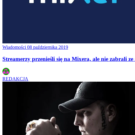
Wiadomości
08 października 2019
Streamerzy przenieśli się na Mixera, ale nie zabrali z
REDAKCJA