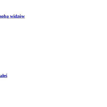
e sobą widzów
ałeś