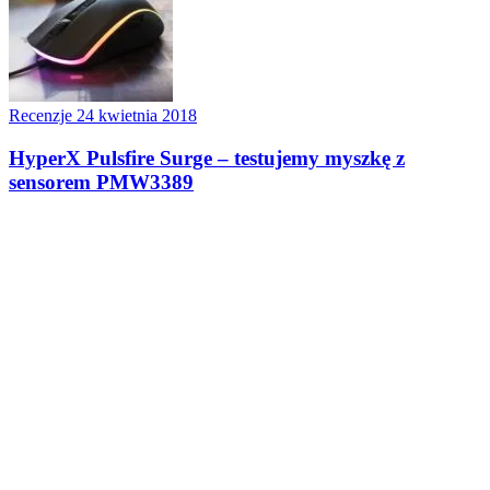
Recenzje
24 kwietnia 2018
HyperX Pulsfire Surge – testujemy myszkę z
sensorem PMW3389