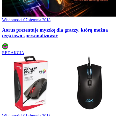
Wiadomości
07 sierpnia 2018
Aorus prezentuje myszkę dla graczy, którą można
częściowo spersonalizować
REDAKCJA
Wiadomości
01 sierpnia 2018