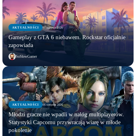
AKTUALNOŚCI
07 sierpnia 2026
Gameplay z GTA 6 niebawem. Rockstar oficjalnie
zapowiada
SoSlowGamer
AKTUALNOŚCI
06 sierpnia 2026
AKTUALNOŚCI
Młodzi gracze nie wpadli w nałóg multiplayerów.
AKTUALNOŚCI
AKTUALNOŚCI
Młodzi gracze nie wpadli w nałóg multiplayerów.
Statystyki Capcomu przywracają wiarę w młode
WWE chce zastrzec znak towarowy „Vice City”.
Gameplay z GTA 6 niebawem. Rockstar oficjalnie
Statystyki Capcomu przywracają wiarę w młode
pokolenie