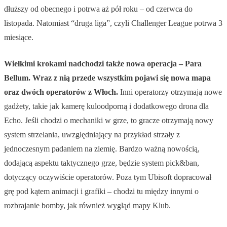
dłuższy od obecnego i potrwa aż pół roku – od czerwca do
listopada. Natomiast “druga liga”, czyli Challenger League potrwa 3
miesiące.
Wielkimi krokami nadchodzi także nowa operacja – Para
Bellum. Wraz z nią przede wszystkim pojawi się nowa mapa
oraz dwóch operatorów z Włoch.
Inni operatorzy otrzymają nowe
gadżety, takie jak kamerę kuloodporną i dodatkowego drona dla
Echo. Jeśli chodzi o mechaniki w grze, to gracze otrzymają nowy
system strzelania, uwzględniający na przykład strzały z
jednoczesnym padaniem na ziemię. Bardzo ważną nowością,
dodającą aspektu taktycznego grze, będzie system pick&ban,
dotyczący oczywiście operatorów. Poza tym Ubisoft dopracował
grę pod kątem animacji i grafiki – chodzi tu między innymi o
rozbrajanie bomby, jak również wygląd mapy Klub.