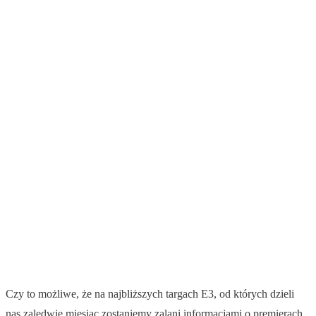
Czy to możliwe, że na najbliższych targach E3, od których dzieli
nas zaledwie miesiąc zostaniemy zalani informacjami o premierach