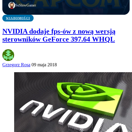
Przypadek?
zapowiada
pokolenie
SoSlowGamer
WIADOMOŚCI
NVIDIA dodaje fps-ów z nową wersją
sterowników GeForce 397.64 WHQL
Grzegorz Rosa
09 maja 2018