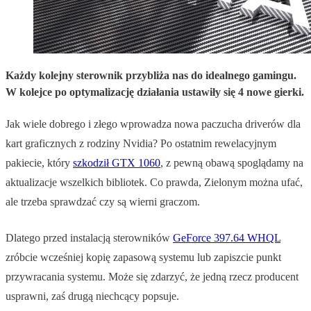
Każdy kolejny sterownik przybliża nas do idealnego gamingu.
W kolejce po optymalizację działania ustawiły się 4 nowe gierki.
Jak wiele dobrego i złego wprowadza nowa paczucha driverów dla
kart graficznych z rodziny Nvidia? Po ostatnim rewelacyjnym
pakiecie, który
szkodził GTX 1060
, z pewną obawą spoglądamy na
aktualizacje wszelkich bibliotek. Co prawda, Zielonym można ufać,
ale trzeba sprawdzać czy są wierni graczom.
Dlatego przed instalacją sterowników
GeForce 397.64 WHQL
zróbcie wcześniej kopię zapasową systemu lub zapiszcie punkt
przywracania systemu. Może się zdarzyć, że jedną rzecz producent
usprawni, zaś drugą niechcący popsuje.