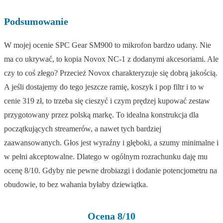
Podsumowanie
W mojej ocenie SPC Gear SM900 to mikrofon bardzo udany. Nie
ma co ukrywać, to kopia Novox NC-1 z dodanymi akcesoriami. Ale
czy to coś złego? Przecież Novox charakteryzuje się dobrą jakością.
A jeśli dostajemy do tego jeszcze ramię, koszyk i pop filtr i to w
cenie 319 zł, to trzeba się cieszyć i czym prędzej kupować zestaw
przygotowany przez polską markę. To idealna konstrukcja dla
początkujących streamerów, a nawet tych bardziej
zaawansowanych. Głos jest wyraźny i głęboki, a szumy minimalne i
w pełni akceptowalne. Dlatego w ogólnym rozrachunku daję mu
ocenę 8/10. Gdyby nie pewne drobiazgi i dodanie potencjometru na
obudowie, to bez wahania byłaby dziewiątka.
Ocena 8/10