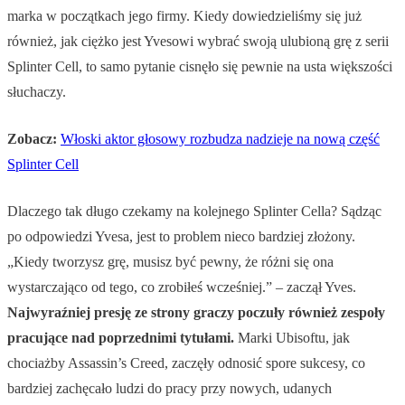
marka w początkach jego firmy. Kiedy dowiedzieliśmy się już
również, jak ciężko jest Yvesowi wybrać swoją ulubioną grę z serii
Splinter Cell, to samo pytanie cisnęło się pewnie na usta większości
słuchaczy.
Zobacz:
Włoski aktor głosowy rozbudza nadzieje na nową część
Splinter Cell
Dlaczego tak długo czekamy na kolejnego Splinter Cella? Sądząc
po odpowiedzi Yvesa, jest to problem nieco bardziej złożony.
„Kiedy tworzysz grę, musisz być pewny, że różni się ona
wystarczająco od tego, co zrobiłeś wcześniej.” – zaczął Yves.
Najwyraźniej presję ze strony graczy poczuły również zespoły
pracujące nad poprzednimi tytułami.
Marki Ubisoftu, jak
chociażby Assassin’s Creed, zaczęły odnosić spore sukcesy, co
bardziej zachęcało ludzi do pracy przy nowych, udanych