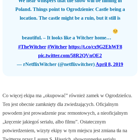
We hear whispers that the show will be filming in
Poland. Things point to Ogrodzieniec Castle being a
location. The castle might be a ruin, but it still is
beautiful. – It looks like a Witcher home…
#TheWitcher
#Witcher
https://t.co/cx9G2EhWF8
pic.twitter.com/58R2QVnOE2
— rNetflixWitcher (@netflixwitcher)
April 8, 2019
Co więcej ekipa ma „okupować” również zamek w Ogrodzieńcu.
Ten jest obecnie zamknięty dla zwiedzających. Oficjalnym
powodem jest prowadzenie prac remontowych, a nieoficjalnym
„kręcenie jakiegoś serialu, albo filmu”. Ostatecznym
potwierdzeniem, wizyty ekipy w tym miejscu jest zmiana tła na
Twitterze przez Lauren S. Hissrich, showrunnerkę serialu.