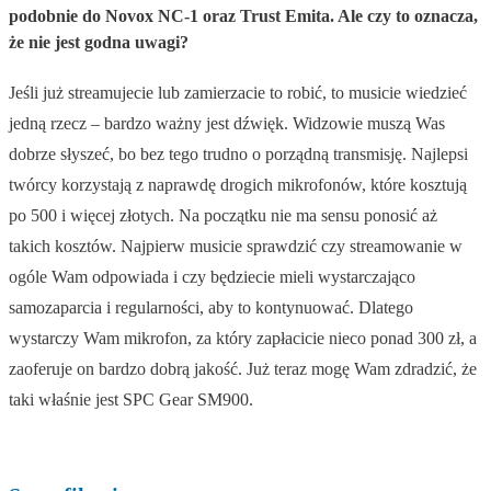
podobnie do Novox NC-1 oraz Trust Emita. Ale czy to oznacza,
że nie jest godna uwagi?
Jeśli już streamujecie lub zamierzacie to robić, to musicie wiedzieć
jedną rzecz – bardzo ważny jest dźwięk. Widzowie muszą Was
dobrze słyszeć, bo bez tego trudno o porządną transmisję. Najlepsi
twórcy korzystają z naprawdę drogich mikrofonów, które kosztują
po 500 i więcej złotych. Na początku nie ma sensu ponosić aż
takich kosztów. Najpierw musicie sprawdzić czy streamowanie w
ogóle Wam odpowiada i czy będziecie mieli wystarczająco
samozaparcia i regularności, aby to kontynuować. Dlatego
wystarczy Wam mikrofon, za który zapłacicie nieco ponad 300 zł, a
zaoferuje on bardzo dobrą jakość. Już teraz mogę Wam zdradzić, że
taki właśnie jest SPC Gear SM900.