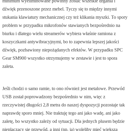
minimum wyeliminowane powinny zostać wszelkie drgania i
dźwięk przenoszone przez mebel. Tyczy się to między innymi
stukania klawiatury mechanicznej czy też klikania myszki. To spory
problem w przypadku mikrofonów stawianych bezpośrednio na
biurku i dlatego wielu streamerów wybiera właśnie ramiona z
koszyczkami antywibracyjnymi, bo to zapewnia lepszej jakości
dźwięk, pozbawiony niepożądanych efektów. W przypadku SPC
Gear SM900 wszystko otrzymujemy w zestawie i jest to spora
zaleta.
Jeśli chodzi o samo ramie, to ono również jest metalowe. Przewód
USB został poprowadzony bezpośrednio w nim, więc z
rzeczywistej długości 2,8 metra do naszej dyspozycji pozostaje tak
naprawdę sporo mniej. Nie traktuję tego ani jako wadę, ani jako
zaletę, bo wszystko zależy od sytuacji. Dla jednych plusem będzie
nieplączący się przewód, a inni (np. ja) woleliby mieć większą