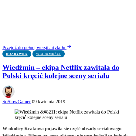
Przejdź do pełnej wersji artykułu
ROZRYWKA
WIADOMOŚCI
Wiedźmin – ekipa Netflix zawitała do
Polski kręcić kolejne sceny serialu
SoSlowGamer
09 kwietnia 2019
W okolicy Krakowa pojawiła się część obsady serialowego
Wiedźmina. Filmowcy oraz aktorzy nie przyjechali tu jednak