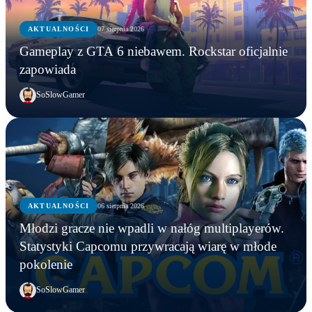
AKTUALNOŚCI
07 sierpnia 2026
Gameplay z GTA 6 niebawem. Rockstar oficjalnie
zapowiada
SoSlowGamer
AKTUALNOŚCI
06 sierpnia 2026
AKTUALNOŚCI
Młodzi gracze nie wpadli w nałóg multiplayerów.
AKTUALNOŚCI
AKTUALNOŚCI
Młodzi gracze nie wpadli w nałóg multiplayerów.
Statystyki Capcomu przywracają wiarę w młode
WWE chce zastrzec znak towarowy „Vice City”.
Gameplay z GTA 6 niebawem. Rockstar oficjalnie
Statystyki Capcomu przywracają wiarę w młode
pokolenie
Przypadek?
zapowiada
pokolenie
SoSlowGamer