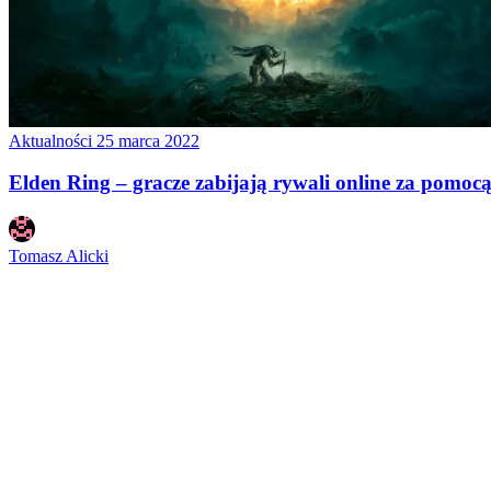
Aktualności
25 marca 2022
Elden Ring – gracze zabijają rywali online za pomoc
Tomasz Alicki