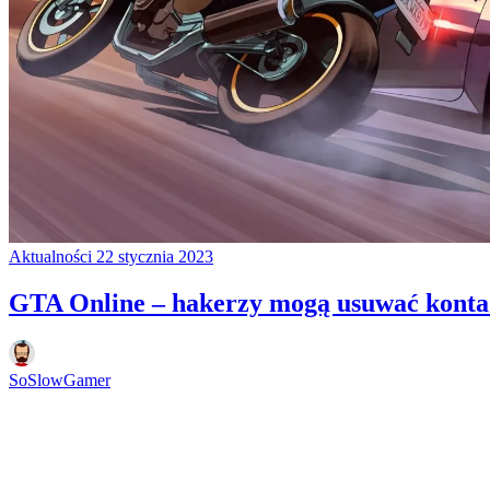
Aktualności
22 stycznia 2023
GTA Online – hakerzy mogą usuwać konta
SoSlowGamer