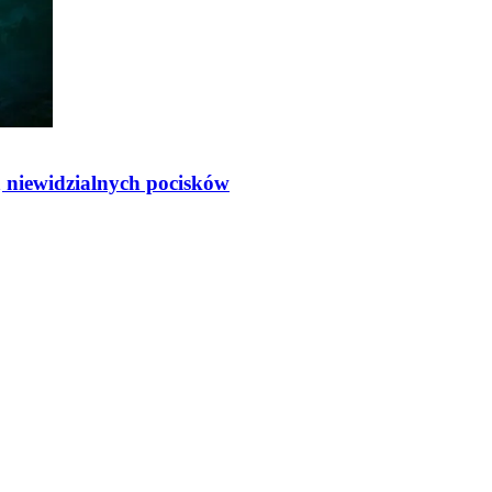
ą niewidzialnych pocisków