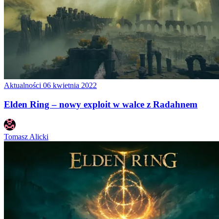
Aktualności
06 kwietnia 2022
Elden Ring – nowy exploit w walce z Radahnem
Tomasz Alicki