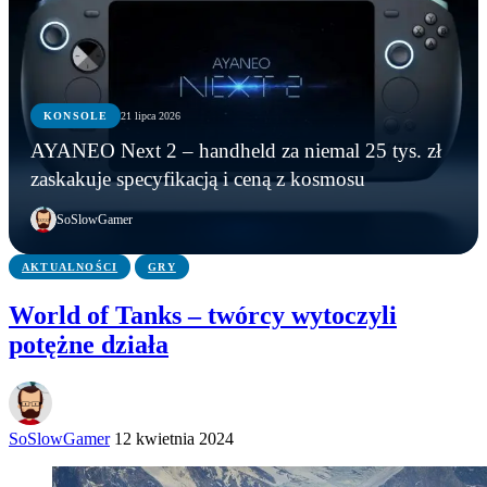
KONSOLE
21 lipca 2026
KONSOLE
KONSOLE
KONSOLE
AYANEO Next 2 – handheld za niemal 25 tys. zł
Marvel’s Wolverine z mikrotransakcjami? Tak
PS6: nowe funkcje, zmiany w kontrolerze i
AYANEO Next 2 – handheld za niemal 25 tys. zł
zaskakuje specyfikacją i ceną z kosmosu
wynika z oceny ESRB
możliwa data premiery
zaskakuje specyfikacją i ceną z kosmosu
SoSlowGamer
AKTUALNOŚCI
GRY
World of Tanks – twórcy wytoczyli
potężne działa
SoSlowGamer
12 kwietnia 2024