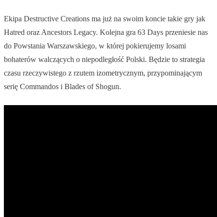
Ekipa Destructive Creations ma już na swoim koncie takie gry jak
Hatred oraz Ancestors Legacy. Kolejna gra 63 Days przeniesie nas
do Powstania Warszawskiego, w której pokierujemy losami
bohaterów walczących o niepodległość Polski. Będzie to strategia
czasu rzeczywistego z rzutem izometrycznym, przypominającym
serię Commandos i Blades of Shogun.