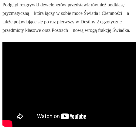
Podgląd rozgrywki deweloperów przedstawił również podklasę
pryzmatyczną – która łączy w sobie moce Światła i Ciemności – a
także pojawiające się po raz pierwszy w Destiny 2 egzotyczne
przedmioty klasowe oraz Postrach – nową wrogą frakcję Świadka.