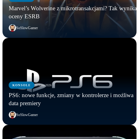
Marvel’s Wolverine z mikrotransakcjami? Tak wynika 
oceny ESRB
SoSlowGamer
KONSOLE
23 lipca 2026
PS6: nowe funkcje, zmiany w kontrolerze i możliwa
data premiery
SoSlowGamer