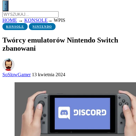
HOME
→
KONSOLE
→
WPIS
KONSOLE
NINTENDO
Twórcy emulatorów Nintendo Switch
zbanowani
SoSlowGamer
13 kwietnia 2024