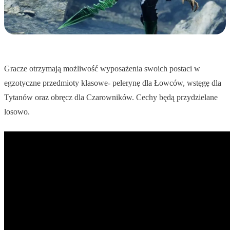
Gracze otrzymają możliwość wyposażenia swoich postaci w
egzotyczne przedmioty klasowe- pelerynę dla Łowców, wstęgę dla
Tytanów oraz obręcz dla Czarowników. Cechy będą przydzielane
losowo.