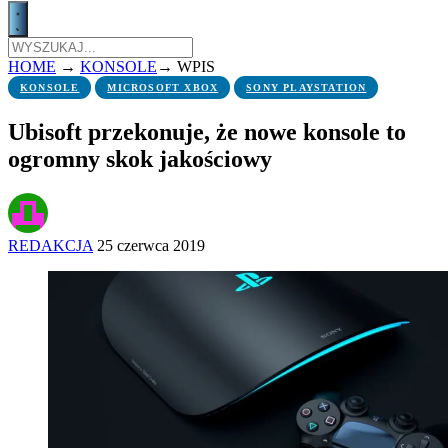
HOME
→
KONSOLE
→
WPIS
KONSOLE
MICROSOFT XBOX
SONY PLAYSTATION
Ubisoft przekonuje, że nowe konsole to
ogromny skok jakościowy
REDAKCJA
25 czerwca 2019