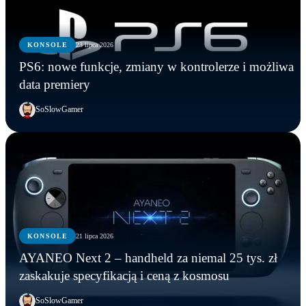
KONSOLE
23 lipca 2026
PS6: nowe funkcje, zmiany w kontrolerze i możliwa
data premiery
SoSlowGamer
KONSOLE
21 lipca 2026
KONSOLE
KONSOLE
KONSOLE
AYANEO Next 2 – handheld za niemal 25 tys. zł
Marvel’s Wolverine z mikrotransakcjami? Tak
PS6: nowe funkcje, zmiany w kontrolerze i
AYANEO Next 2 – handheld za niemal 25 tys. zł
zaskakuje specyfikacją i ceną z kosmosu
wynika z oceny ESRB
możliwa data premiery
zaskakuje specyfikacją i ceną z kosmosu
SoSlowGamer