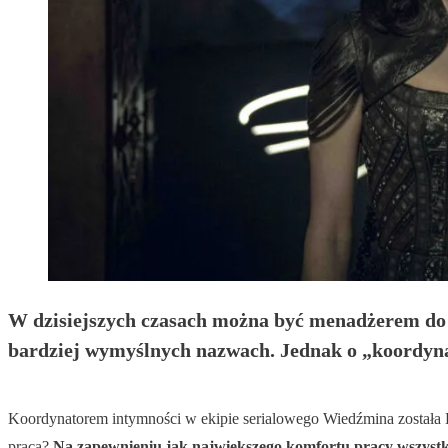
W dzisiejszych czasach można być menadżerem do 
bardziej wymyślnych nazwach. Jednak o „koordynato
Koordynatorem intymności w ekipie serialowego Wiedźmina została Li
praca?
Na zapewnieniu jak największego komfortu pracy wszystk