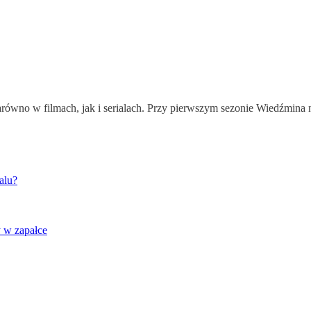
równo w filmach, jak i serialach. Przy pierwszym sezonie Wiedźmina 
alu?
y w zapałce