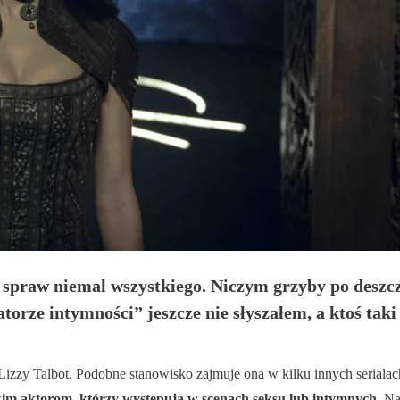
spraw niemal wszystkiego. Niczym grzyby po deszcz
rze intymności” jeszcze nie słyszałem, a ktoś tak
zzy Talbot. Podobne stanowisko zajmuje ona w kilku innych serialach,
im aktorom, którzy występują w scenach seksu lub intymnych.
Na 