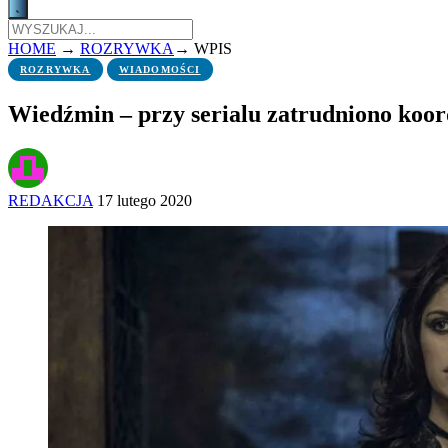
HOME
→
ROZRYWKA
→
WPIS
ROZRYWKA
WIADOMOŚCI
Wiedźmin – przy serialu zatrudniono koor
REDAKCJA
17 lutego 2020