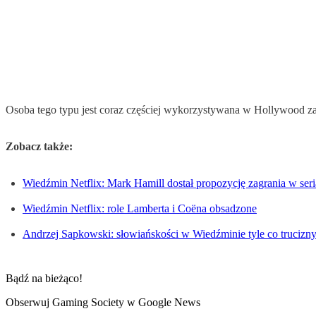
Osoba tego typu jest coraz częściej wykorzystywana w Hollywood za
Zobacz także:
Wiedźmin Netflix: Mark Hamill dostał propozycję zagrania w seri
Wiedźmin Netflix: role Lamberta i Coëna obsadzone
Andrzej Sapkowski: słowiańskości w Wiedźminie tyle co trucizn
Bądź na bieżąco!
Obserwuj Gaming Society w Google News