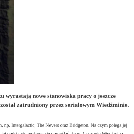
u wyrastają nowe stanowiska pracy o jeszcze
i został zatrudniony przez serialowym Wiedźminie.
 np. Intergalactic, The Nevers oraz Bridgeton. Na czym polega jej
tej podstawie możemy się domyślać, że w 2. sezonie Wiedźmina