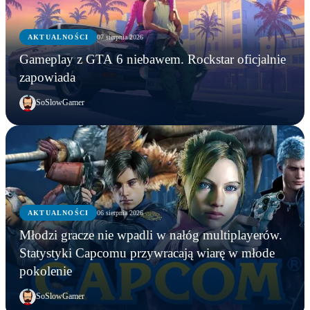
AKTUALNOŚCI
07 sierpnia 2026
Gameplay z GTA 6 niebawem. Rockstar oficjalnie
zapowiada
SoSlowGamer
AKTUALNOŚCI
06 sierpnia 2026
AKTUALNOŚCI
Młodzi gracze nie wpadli w nałóg multiplayerów.
AKTUALNOŚCI
AKTUALNOŚCI
Młodzi gracze nie wpadli w nałóg multiplayerów.
Statystyki Capcomu przywracają wiarę w młode
WWE chce zastrzec znak towarowy „Vice City”.
Gameplay z GTA 6 niebawem. Rockstar oficjalnie
Statystyki Capcomu przywracają wiarę w młode
pokolenie
Przypadek?
zapowiada
pokolenie
SoSlowGamer