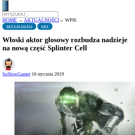
HOME
→
AKTUALNOŚCI
→
WPIS
AKTUALNOŚCI
GRY
Włoski aktor głosowy rozbudza nadzieje
na nową część Splinter Cell
SoSlowGamer
10 stycznia 2019