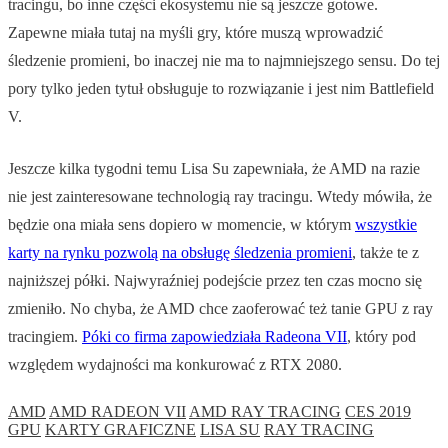
tracingu, bo inne części ekosystemu nie są jeszcze gotowe.
Zapewne miała tutaj na myśli gry, które muszą wprowadzić
śledzenie promieni, bo inaczej nie ma to najmniejszego sensu. Do tej
pory tylko jeden tytuł obsługuje to rozwiązanie i jest nim Battlefield
V.
Jeszcze kilka tygodni temu Lisa Su zapewniała, że AMD na razie
nie jest zainteresowane technologią ray tracingu. Wtedy mówiła, że
będzie ona miała sens dopiero w momencie, w którym
wszystkie
karty na rynku pozwolą na obsługę śledzenia promieni
, także te z
najniższej półki. Najwyraźniej podejście przez ten czas mocno się
zmieniło. No chyba, że AMD chce zaoferować też tanie GPU z ray
tracingiem.
Póki co firma zapowiedziała Radeona VII
, który pod
względem wydajności ma konkurować z RTX 2080.
AMD
AMD RADEON VII
AMD RAY TRACING
CES 2019
GPU
KARTY GRAFICZNE
LISA SU
RAY TRACING