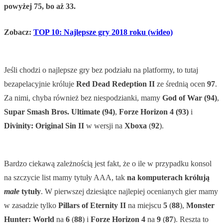
powyżej 75, bo aż 33.
Zobacz:
TOP 10: Najlepsze gry 2018 roku (wideo)
Jeśli chodzi o najlepsze gry bez podziału na platformy, to tutaj
bezapelacyjnie króluje
Red Dead Redeption II
ze średnią ocen
97
.
Za nimi, chyba również bez niespodzianki, mamy
God of War (94)
,
Supar Smash Bros. Ultimate (94)
,
Forze Horizon 4 (93)
i
Divinity: Original Sin II
w wersji na
Xboxa
(
92
).
Bardzo ciekawą zależnością jest fakt, że o ile w przypadku konsol
na szczycie list mamy tytuły AAA, tak
na komputerach królują
małe
tytuły
. W pierwszej dziesiątce najlepiej ocenianych gier mamy
w zasadzie tylko
Pillars of Eternity II
na miejscu
5
(
88
),
Monster
Hunter: World
na
6
(
88
) i
Forze Horizon 4
na
9
(
87
). Reszta to