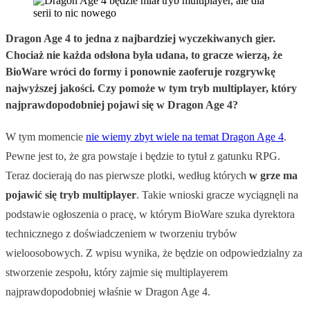
Dragon Age 4 to jedna z najbardziej wyczekiwanych gier.
Chociaż nie każda odsłona była udana, to gracze wierzą, że
BioWare wróci do formy i ponownie zaoferuje rozgrywkę
najwyższej jakości. Czy pomoże w tym tryb multiplayer, który
najprawdopodobniej pojawi się w Dragon Age 4?
W tym momencie
nie wiemy zbyt wiele na temat Dragon Age 4
.
Pewne jest to, że gra powstaje i będzie to tytuł z gatunku RPG.
Teraz docierają do nas pierwsze plotki, według których
w grze ma
pojawić się tryb multiplayer
. Takie wnioski gracze wyciągnęli na
podstawie ogłoszenia o pracę, w którym BioWare szuka dyrektora
technicznego z doświadczeniem w tworzeniu trybów
wieloosobowych. Z wpisu wynika, że będzie on odpowiedzialny za
stworzenie zespołu, który zajmie się multiplayerem
najprawdopodobniej właśnie w Dragon Age 4.