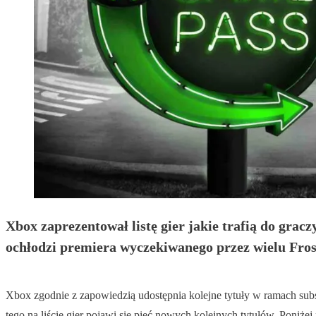
Xbox zaprezentował listę gier jakie trafią do grac
ochłodzi premiera wyczekiwanego przez wielu Fros
Xbox zgodnie z zapowiedzią udostępnia kolejne tytuły w ramach subs
tego na liście gier pojawi się pięć nowych kolejnych tytułów. Poniżej 