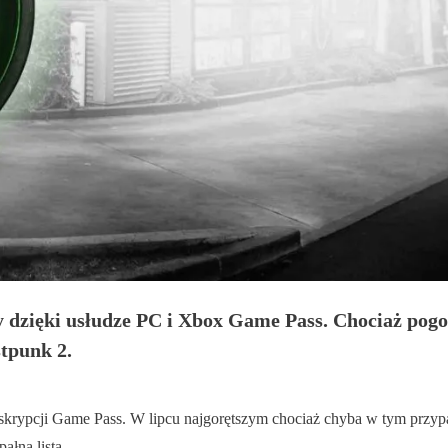
zy dzięki usłudze PC i Xbox Game Pass. Chociaż pog
tpunk 2.
krypcji Game Pass. W lipcu najgorętszym chociaż chyba w tym przypad
pałna lista