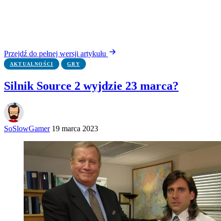
Przejdź do pełnej wersji artykułu
AKTUALNOŚCI
GRY
Silnik Source 2 wyjdzie 23 marca?
SoSlowGamer
19 marca 2023