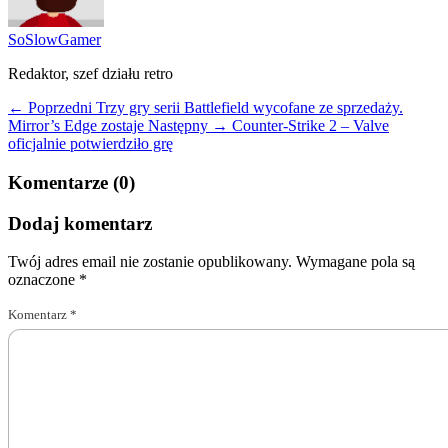
SoSlowGamer
Redaktor, szef działu retro
← Poprzedni
Trzy gry serii Battlefield wycofane ze sprzedaży.
Mirror’s Edge zostaje
Następny →
Counter-Strike 2 – Valve
oficjalnie potwierdziło grę
Komentarze (0)
Dodaj komentarz
Twój adres email nie zostanie opublikowany.
Wymagane pola są
oznaczone
*
Komentarz
*