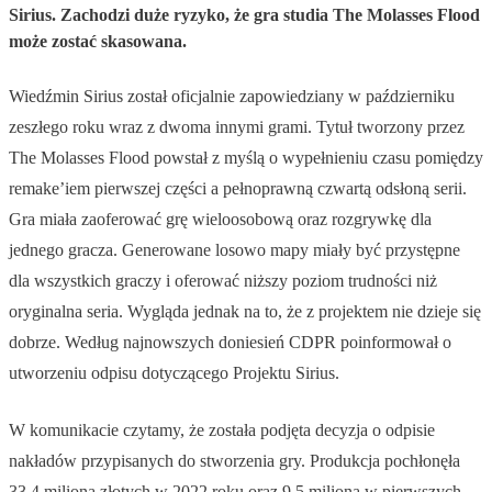
Sirius. Zachodzi duże ryzyko, że gra studia The Molasses Flood
może zostać skasowana.
Wiedźmin Sirius został oficjalnie zapowiedziany w październiku
zeszłego roku wraz z dwoma innymi grami. Tytuł tworzony przez
The Molasses Flood powstał z myślą o wypełnieniu czasu pomiędzy
remake’iem pierwszej części a pełnoprawną czwartą odsłoną serii.
Gra miała zaoferować grę wieloosobową oraz rozgrywkę dla
jednego gracza. Generowane losowo mapy miały być przystępne
dla wszystkich graczy i oferować niższy poziom trudności niż
oryginalna seria. Wygląda jednak na to, że z projektem nie dzieje się
dobrze. Według najnowszych doniesień CDPR poinformował o
utworzeniu odpisu dotyczącego Projektu Sirius.
W komunikacie czytamy, że została podjęta decyzja o odpisie
nakładów przypisanych do stworzenia gry. Produkcja pochłonęła
33,4 miliona złotych w 2022 roku oraz 9,5 miliona w pierwszych