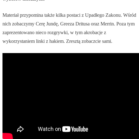
Materiał przypomina także kilka postaci z Upadłego Zakonu. Wśród
nich zobaczymy Cerę Jundę, Greeza Dritusa oraz Merrin. Poza tym
zaprezentowano nieco rozgrywki, w tym akrobacje z
wykorzystaniem linki z hakiem. Zresztą zobaczcie sami.