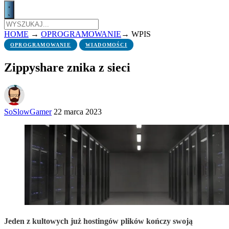
HOME
→
OPROGRAMOWANIE
→
WPIS
OPROGRAMOWANIE
WIADOMOŚCI
Zippyshare znika z sieci
SoSlowGamer
22 marca 2023
Jeden z kultowych już hostingów plików kończy swoją