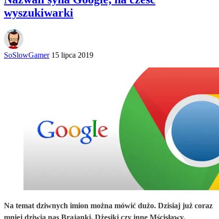
wyszukiwarki
SoSlowGamer
15 lipca 2019
Na temat dziwnych imion można mówić dużo. Dzisiaj już coraz
mniej dziwią nas Brajanki, Dżesiki czy inne Mścisławy.