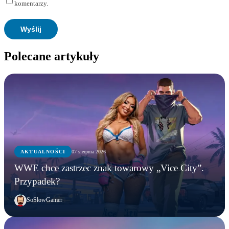
komentarzy.
Polecane artykuły
AKTUALNOŚCI
07 sierpnia 2026
WWE chce zastrzec znak towarowy „Vice City”.
Przypadek?
SoSlowGamer