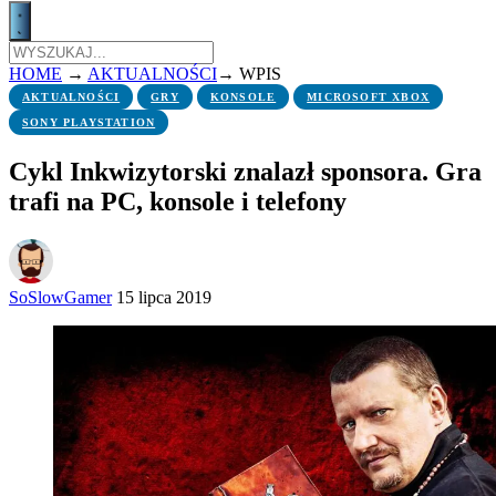
HOME
→
AKTUALNOŚCI
→
WPIS
AKTUALNOŚCI
GRY
KONSOLE
MICROSOFT XBOX
SONY PLAYSTATION
Cykl Inkwizytorski znalazł sponsora. Gra
trafi na PC, konsole i telefony
SoSlowGamer
15 lipca 2019