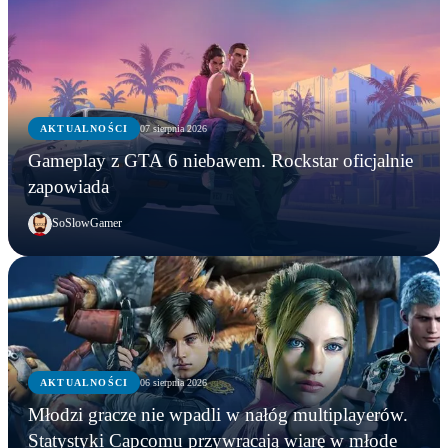
AKTUALNOŚCI
07 sierpnia 2026
Gameplay z GTA 6 niebawem. Rockstar oficjalnie
zapowiada
SoSlowGamer
AKTUALNOŚCI
06 sierpnia 2026
AKTUALNOŚCI
Młodzi gracze nie wpadli w nałóg multiplayerów.
AKTUALNOŚCI
AKTUALNOŚCI
Młodzi gracze nie wpadli w nałóg multiplayerów.
Statystyki Capcomu przywracają wiarę w młode