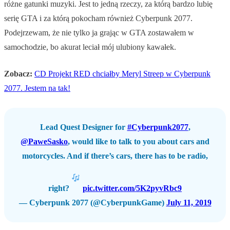
różne gatunki muzyki. Jest to jedną rzeczy, za którą bardzo lubię
serię GTA i za którą pokocham również Cyberpunk 2077.
Podejrzewam, że nie tylko ja grając w GTA zostawałem w
samochodzie, bo akurat leciał mój ulubiony kawałek.
Zobacz:
CD Projekt RED chciałby Meryl Streep w Cyberpunk
2077. Jestem na tak!
Lead Quest Designer for
#Cyberpunk2077
,
@PaweSasko
, would like to talk to you about cars and
motorcycles. And if there’s cars, there has to be radio,
right?
pic.twitter.com/5K2pyvRbc9
— Cyberpunk 2077 (@CyberpunkGame)
July 11, 2019