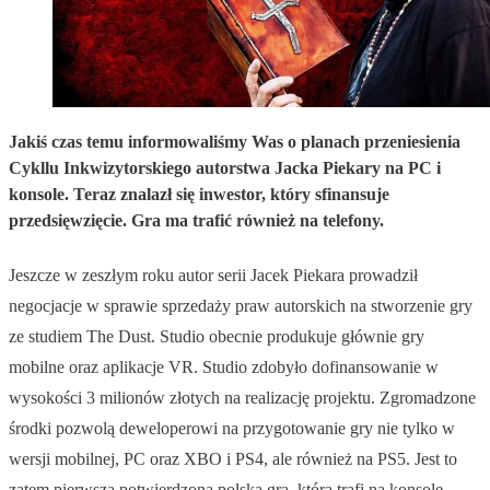
Jakiś czas temu informowaliśmy Was o planach przeniesienia
Cykllu Inkwizytorskiego autorstwa Jacka Piekary na PC i
konsole. Teraz znalazł się inwestor, który sfinansuje
przedsięwzięcie. Gra ma trafić również na telefony.
Jeszcze w zeszłym roku autor serii Jacek Piekara prowadził
negocjacje w sprawie sprzedaży praw autorskich na stworzenie gry
ze studiem The Dust. Studio obecnie produkuje głównie gry
mobilne oraz aplikacje VR. Studio zdobyło dofinansowanie w
wysokości 3 milionów złotych na realizację projektu. Zgromadzone
środki pozwolą deweloperowi na przygotowanie gry nie tylko w
wersji mobilnej, PC oraz XBO i PS4, ale również na PS5. Jest to
zatem pierwsza potwierdzona polska gra, która trafi na konsole