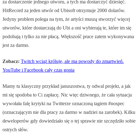
za dostarczenie jednego utworu, a tych ma dostarczyć dziesięć.
HitRecord za jeden utwór od Ubisoft otrzymuje 2000 dolarów.
Jedyny problem polega na tym, że artyści muszą stworzyć więcej
utworów, które dostarczają do Ubi a oni wybierają te, które im się
podobają i tylko za nie płacą. Większość prace zatem wykonywana
jest za darmo.
Zobacz:
Twitch wciąż króluje, ale ma powody do zmartwień.
YouTube i Facebook cały czas gonią
Mamy tu klasyczny przykład januszostwa, ty odwal projekt, a jak
mi się spodoba to Ci zapłacę. Nic więc dziwnego, że cała sytuacja
wywołała falę krytyki na Twitterze oznaczoną tagiem #nospec
(oznaczającym nie dla pracy za darmo w nadziei na zarobek). Kilku
deweloperów gdy dowiedziało się o tej sprawie nie szczędziło sobie
ostrych słów.