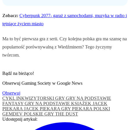
Zobacz:
Cyberpunk 2077- garaż z samochodami, muzyka w radio i
tętniące życiem miasto
Ma to być pierwsza gra z serii. Czy kolejna polska gra ma szansę na
popularność porównywalną z Wiedźminem? Tego życzymy
twórcom.
Bądź na bieżąco!
Obserwuj Gaming Society w Google News
Obserwuj
CYKL INKWIZYTORSKI GRY
GRY NA PODSTAWIE
FANTASY
GRY NA PODSTAWIE KSIĄŻEK
JACEK
PIEKARA
JACEK PIEKARA GRY
PIEKARA
POLSKI
GEMDEV
POLSKIE GRY
THE DUST
Udostępnij artykuł: