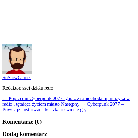
SoSlowGamer
Redaktor, szef działu retro
← Poprzedni
Cyberpunk 2077- garaż z samochodami, muzyka w
radio i tętniące życiem miasto
Następny →
Cyberpunk 2077 –
Powstaje ilustrowana książka o świecie gry
Komentarze (0)
Dodaj komentarz