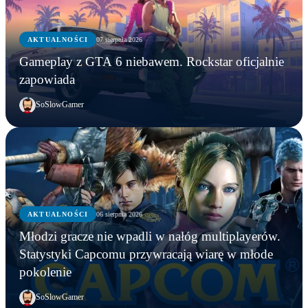
AKTUALNOŚCI
07 sierpnia 2026
Gameplay z GTA 6 niebawem. Rockstar oficjalnie
zapowiada
SoSlowGamer
AKTUALNOŚCI
06 sierpnia 2026
AKTUALNOŚCI
Młodzi gracze nie wpadli w nałóg multiplayerów.
AKTUALNOŚCI
AKTUALNOŚCI
Młodzi gracze nie wpadli w nałóg multiplayerów.
Statystyki Capcomu przywracają wiarę w młode
WWE chce zastrzec znak towarowy „Vice City”.
Gameplay z GTA 6 niebawem. Rockstar oficjalnie
Statystyki Capcomu przywracają wiarę w młode
pokolenie
Przypadek?
zapowiada
pokolenie
SoSlowGamer