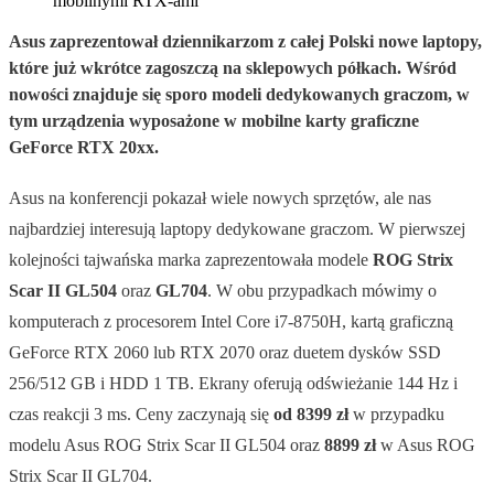
Asus zaprezentował dziennikarzom z całej Polski nowe laptopy,
które już wkrótce zagoszczą na sklepowych półkach. Wśród
nowości znajduje się sporo modeli dedykowanych graczom, w
tym urządzenia wyposażone w mobilne karty graficzne
GeForce RTX 20xx.
Asus na konferencji pokazał wiele nowych sprzętów, ale nas
najbardziej interesują laptopy dedykowane graczom. W pierwszej
kolejności tajwańska marka zaprezentowała modele
ROG Strix
Scar II GL504
oraz
GL704
. W obu przypadkach mówimy o
komputerach z procesorem Intel Core i7-8750H, kartą graficzną
GeForce RTX 2060 lub RTX 2070 oraz duetem dysków SSD
256/512 GB i HDD 1 TB. Ekrany oferują odświeżanie 144 Hz i
czas reakcji 3 ms. Ceny zaczynają się
od 8399 zł
w przypadku
modelu Asus ROG Strix Scar II GL504 oraz
8899 zł
w Asus ROG
Strix Scar II GL704.