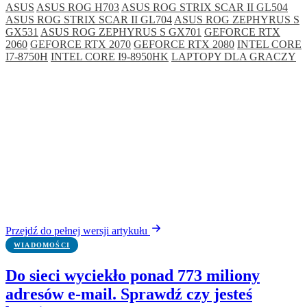
ASUS
ASUS ROG H703
ASUS ROG STRIX SCAR II GL504
ASUS ROG STRIX SCAR II GL704
ASUS ROG ZEPHYRUS S
GX531
ASUS ROG ZEPHYRUS S GX701
GEFORCE RTX
2060
GEFORCE RTX 2070
GEFORCE RTX 2080
INTEL CORE
I7-8750H
INTEL CORE I9-8950HK
LAPTOPY DLA GRACZY
Przejdź do pełnej wersji artykułu
WIADOMOŚCI
Do sieci wyciekło ponad 773 miliony
adresów e-mail. Sprawdź czy jesteś