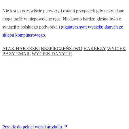
Nie jest to oczywiście pierwszy i ostatni przypadek gdy nasze dane
mogą trafić w niepowołane ręce. Niedawno bardzo głośno było o
sytuacji z polskiego podwórka i
gigantycznym wycieku danych ze
sklepu komputerowego
.
ATAK HAKERSKI
BEZPIECZEŃSTWO
HAKERZY
WYCIEK
BAZY EMAIL
WYCIEK DANYCH
Przejdź do pełnej wersji artykułu