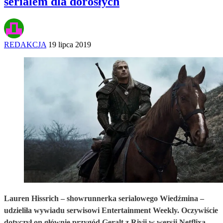
serialem dla dorosłych
REDAKCJA
19 lipca 2019
Lauren Hissrich – showrunnerka serialowego Wiedźmina –
udzieliła wywiadu serwisowi Entertainment Weekly. Oczywiście
dotyczył on głównie przygód Geralt z Rivii w wersji Netflixa.