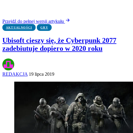
Przejdź do pełnej wersji artykułu
AKTUALNOŚCI
GRY
Ubisoft cieszy się, że Cyberpunk 2077
zadebiutuje dopiero w 2020 roku
REDAKCJA
19 lipca 2019