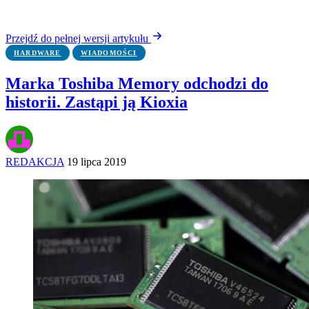
Przejdź do pełnej wersji artykułu
HARDWARE
WIADOMOŚCI
Marka Toshiba Memory odchodzi do
historii. Zastąpi ją Kioxia
REDAKCJA
19 lipca 2019