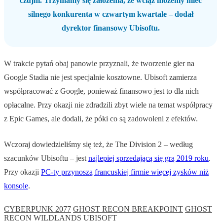
czujni. Trzymamy się założenia, że wciąż możemy mieć
silnego konkurenta w czwartym kwartale – dodał
dyrektor finansowy Ubisoftu.
W trakcie pytań obaj panowie przyznali, że tworzenie gier na
Google Stadia nie jest specjalnie kosztowne. Ubisoft zamierza
współpracować z Google, ponieważ finansowo jest to dla nich
opłacalne. Przy okazji nie zdradzili zbyt wiele na temat współpracy
z Epic Games, ale dodali, że póki co są zadowoleni z efektów.
Wczoraj dowiedzieliśmy się też, że The Division 2 – według
szacunków Ubisoftu – jest
najlepiej sprzedającą się grą 2019 roku
.
Przy okazji
PC-ty przynoszą francuskiej firmie więcej zysków niż
konsole
.
CYBERPUNK 2077
GHOST RECON BREAKPOINT
GHOST
RECON WILDLANDS
UBISOFT