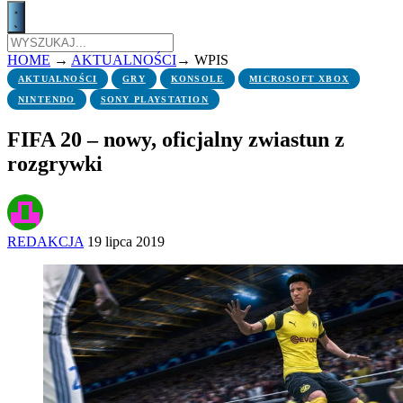
HOME
→
AKTUALNOŚCI
→
WPIS
AKTUALNOŚCI
GRY
KONSOLE
MICROSOFT XBOX
NINTENDO
SONY PLAYSTATION
FIFA 20 – nowy, oficjalny zwiastun z
rozgrywki
REDAKCJA
19 lipca 2019