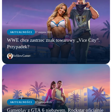
AKTUALNOŚCI
07 sierpnia 2026
WWE chce zastrzec znak towarowy „Vice City”.
Przypadek?
SoSlowGamer
AKTUALNOŚCI
07 sierpnia 2026
Gameplay z GTA 6 niebawem. Rockstar oficjalnie