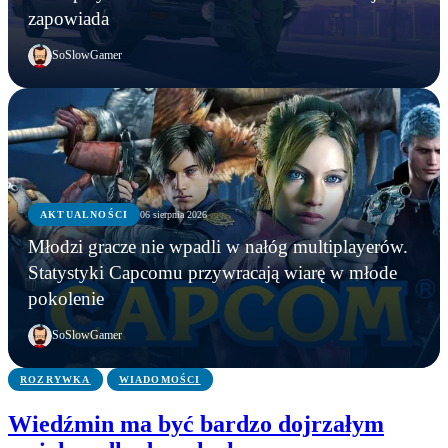
zapowiada
SoSlowGamer
AKTUALNOŚCI
06 sierpnia 2026
AKTUALNOŚCI
Młodzi gracze nie wpadli w nałóg multiplayerów.
AKTUALNOŚCI
AKTUALNOŚCI
Młodzi gracze nie wpadli w nałóg multiplayerów.
Statystyki Capcomu przywracają wiarę w młode
WWE chce zastrzec znak towarowy „Vice City”.
Gameplay z GTA 6 niebawem. Rockstar oficjalnie
Statystyki Capcomu przywracają wiarę w młode
pokolenie
Przypadek?
zapowiada
pokolenie
SoSlowGamer
ROZRYWKA
WIADOMOŚCI
Wiedźmin ma być bardzo dojrzałym