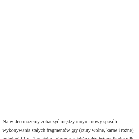
Na wideo możemy zobaczyć między innymi nowy sposób
wykonywania stałych fragmentów gry (rzuty wolne, karne i rożne),
pojedynki 1 na 1 w ataku i obronie, a także odświeżoną fizykę piłki,