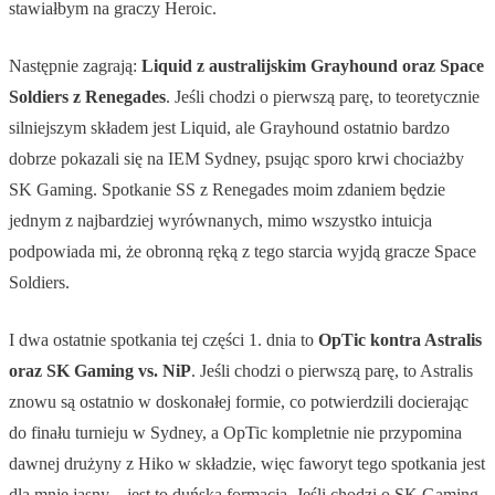
stawiałbym na graczy Heroic.
Następnie zagrają:
Liquid z australijskim Grayhound oraz Space
Soldiers z Renegades
. Jeśli chodzi o pierwszą parę, to teoretycznie
silniejszym składem jest Liquid, ale Grayhound ostatnio bardzo
dobrze pokazali się na IEM Sydney, psując sporo krwi chociażby
SK Gaming. Spotkanie SS z Renegades moim zdaniem będzie
jednym z najbardziej wyrównanych, mimo wszystko intuicja
podpowiada mi, że obronną ręką z tego starcia wyjdą gracze Space
Soldiers.
I dwa ostatnie spotkania tej części 1. dnia to
OpTic kontra Astralis
oraz SK Gaming vs. NiP
. Jeśli chodzi o pierwszą parę, to Astralis
znowu są ostatnio w doskonałej formie, co potwierdzili docierając
do finału turnieju w Sydney, a OpTic kompletnie nie przypomina
dawnej drużyny z Hiko w składzie, więc faworyt tego spotkania jest
dla mnie jasny – jest to duńska formacja. Jeśli chodzi o SK Gaming