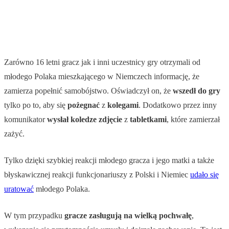
Zarówno 16 letni gracz jak i inni uczestnicy gry otrzymali od
młodego Polaka mieszkającego w Niemczech informację, że
zamierza popełnić samobójstwo. Oświadczył on, że
wszedł
do
gry
tylko po to, aby się
pożegnać
z
kolegami
. Dodatkowo przez inny
komunikator
wysłał koledze
zdjęcie
z
tabletkami
, które zamierzał
zażyć.
Tylko dzięki szybkiej reakcji młodego gracza i jego matki a także
błyskawicznej reakcji funkcjonariuszy z Polski i Niemiec
udało się
uratować
młodego Polaka.
W tym przypadku
gracze
zasługują na wielką
pochwałę
,