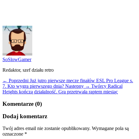
SoSlowGamer
Redaktor, szef działu retro
← Poprzedni
Już jutro pierwsze mecze finałów ESL Pro League s.
7. Kto wygra pierwszego dnia?
Następny →
Twórcy Radical
Heights kończą działalność. Gra przetrwała raptem miesiąc
Komentarze (0)
Dodaj komentarz
Twój adres email nie zostanie opublikowany.
Wymagane pola są
oznaczone
*