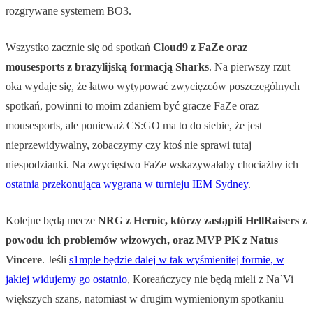
rozgrywane systemem BO3.
Wszystko zacznie się od spotkań
Cloud9 z FaZe oraz
mousesports z brazylijską formacją Sharks
. Na pierwszy rzut
oka wydaje się, że łatwo wytypować zwycięzców poszczególnych
spotkań, powinni to moim zdaniem być gracze FaZe oraz
mousesports, ale ponieważ CS:GO ma to do siebie, że jest
nieprzewidywalny, zobaczymy czy ktoś nie sprawi tutaj
niespodzianki. Na zwycięstwo FaZe wskazywałaby chociażby ich
ostatnia przekonująca wygrana w turnieju IEM Sydney
.
Kolejne będą mecze
NRG z Heroic, którzy zastąpili HellRaisers z
powodu ich problemów wizowych, oraz MVP PK z Natus
Vincere
. Jeśli
s1mple będzie dalej w tak wyśmienitej formie, w
jakiej widujemy go ostatnio
, Koreańczycy nie będą mieli z Na`Vi
większych szans, natomiast w drugim wymienionym spotkaniu