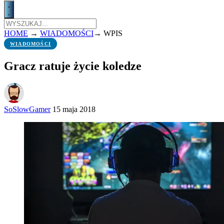
HOME
→
WIADOMOŚCI
→
WPIS
WIADOMOŚCI
Gracz ratuje życie koledze
SoSlowGamer
15 maja 2018