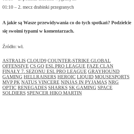
01:10 – 2. mecz drabinki przegranych
A jakie są Wasze przewidywania co do tych spotkań? Podzielcie
się swoimi typami w komentarzach.
Źródło: wł.
ASTRALIS
CLOUD9
COUNTER-STRIKE GLOBAL
OFFENSIVE
CS GO
ESL PRO LEAGUE
FAZE CLAN
FINAŁY 7. SEZONU ESL PRO LEAGUE
GRAYHOUND
GAMING
HELLRAISERS
HEROIC
LIQUID
MOUSESPORTS
MVP PK
NATUS VINCERE
NINJAS IN PYJAMAS
NRG
OPTIC
RENEGADES
SHARKS
SK GAMING
SPACE
SOLDIERS
SPENCER HIKO MARTIN