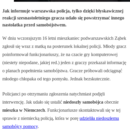
Jak informuje warszawska policja, tylko dzięki błyskawicznej
reakcji szesnastoletniego gracza udało się powstrzymać innego
nastolatka przed samobójstwem.
W dniu wczorajszym 16 letni mieszkaniec podwarszawskich Ząbek
zgłosił się wraz z matką na posterunek lokalnej policji. Młody gracz
poinformował funkcjonariuszy, że na czacie gry komputerowej
(niestety niepodane, jakiej red.) jeden z graczy przekazał informację
o planach popełnienia samobójstwa. Gracze próbowali odciągnąć
młodego chłopaka od tego pomysłu. Jednak bezskutecznie.
Policjanci po otrzymaniu zgłoszenia natychmiast podjęli
interwencję. Jak udało się ustalić
niedoszły
samobójca
obecnie
mieszka w Niemczech
. Funkcjonariusze skontaktowali się w tej
sprawie z niemiecką policją, która w porę
udzieliła niedoszłemu
samobójcy pomocy
.