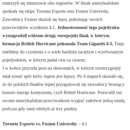
zmierzyli się mistrzowie obu regionów.
W finale amerykańskim
spotkały się ekipy Toronto Esports oraz Fusion University.
Zawodnicy Fusion okazali się lepsi, pokonując swoich
przeciwników wynikiem 4:1.
Jednostronność tego pojedynku
wynagrodził widzom drugi, europejski finał, w którym
formacja British Hurricane pokonała Team Gigantti 4:3.
Tutaj
mieliśmy do czynienia z o wiele bardziej zaciętym i wyrównanym
pojedynkiem, w którym padał cios za ciosem.
I w końcu przyszła pora na showmatch, w którym rozstrzygnięty
miał zostać spór który region jest lepszy. Po 4 mapach okazało się,
że do polskich finałów lepiej przygotowali się zawodnicy broniący
honoru starego kontynentu, czyli British Hurricane. Pozwolili oni
swoim amerykańskim przeciwnikom wygrać zaledwie jedną rundę,
podczas gdy sami zdobyli aż trzy punkty.
Toronto Esports vs. Fusion University
– 4:1