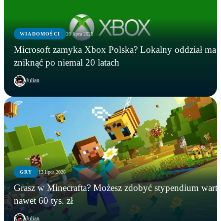
WIADOMOŚCI
20 lipca 2026
Microsoft zamyka Xbox Polska? Lokalny oddział ma
zniknąć po niemal 20 latach
Julian
GRY
13 lipca 2026
GRY
WIADOMOŚCI
GRY
Grasz w Minecrafta? Możesz zdobyć stypendium wart
Instalowali gry na Steamie, a tracili kryptowaluty.
Microsoft zamyka Xbox Polska? Lokalny oddział
Grasz w Minecrafta? Możesz zdobyć stypendium
nawet 60 tys. zł
FBI zatrzymało podejrzanego
ma zniknąć po niemal 20 latach
warte nawet 60 tys. zł
Julian