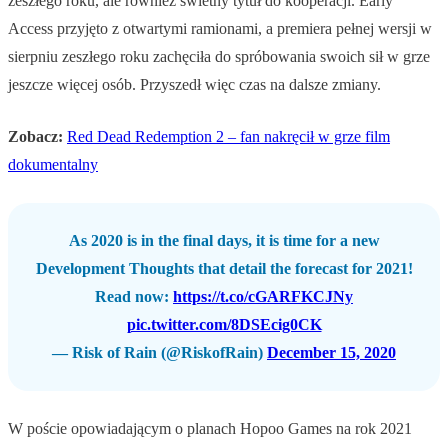
zeszłego roku, ale również świetny tytuł do kooperacji. Early
Access przyjęto z otwartymi ramionami, a premiera pełnej wersji w
sierpniu zeszłego roku zachęciła do spróbowania swoich sił w grze
jeszcze więcej osób. Przyszedł więc czas na dalsze zmiany.
Zobacz:
Red Dead Redemption 2 – fan nakręcił w grze film
dokumentalny
As 2020 is in the final days, it is time for a new
Development Thoughts that detail the forecast for 2021!
Read now:
https://t.co/cGARFKCJNy
pic.twitter.com/8DSEcig0CK
— Risk of Rain (@RiskofRain)
December 15, 2020
W poście opowiadającym o planach Hopoo Games na rok 2021