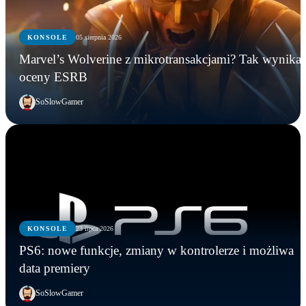
KONSOLE
05 sierpnia 2026
Marvel’s Wolverine z mikrotransakcjami? Tak wynika 
oceny ESRB
SoSlowGamer
KONSOLE
23 lipca 2026
PS6: nowe funkcje, zmiany w kontrolerze i możliwa
data premiery
SoSlowGamer