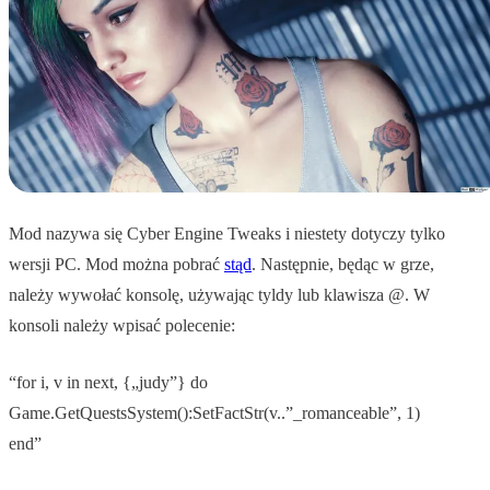
Mod nazywa się Cyber Engine Tweaks i niestety dotyczy tylko
wersji PC. Mod można pobrać
stąd
. Następnie, będąc w grze,
należy wywołać konsolę, używając tyldy lub klawisza @. W
konsoli należy wpisać polecenie:
“for i, v in next, {„judy”} do
Game.GetQuestsSystem():SetFactStr(v..”_romanceable”, 1)
end”