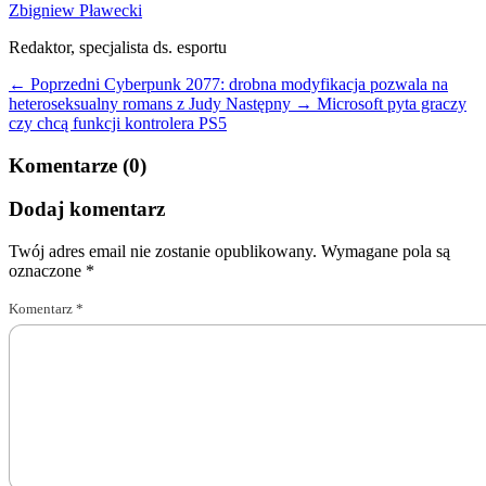
Zbigniew Pławecki
Redaktor, specjalista ds. esportu
← Poprzedni
Cyberpunk 2077: drobna modyfikacja pozwala na
heteroseksualny romans z Judy
Następny →
Microsoft pyta graczy
czy chcą funkcji kontrolera PS5
Komentarze (0)
Dodaj komentarz
Twój adres email nie zostanie opublikowany.
Wymagane pola są
oznaczone
*
Komentarz
*