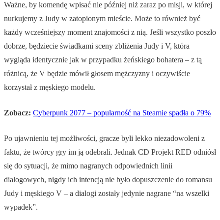
Ważne, by komendę wpisać nie później niż zaraz po misji, w której
nurkujemy z Judy w zatopionym mieście. Może to również być
każdy wcześniejszy moment znajomości z nią. Jeśli wszystko poszło
dobrze, będziecie świadkami sceny zbliżenia Judy i V, która
wygląda identycznie jak w przypadku żeńskiego bohatera – z tą
różnicą, że V będzie mówił głosem mężczyzny i oczywiście
korzystał z męskiego modelu.
Zobacz:
Cyberpunk 2077 – popularność na Steamie spadła o 79%
Po ujawnieniu tej możliwości, gracze byli lekko niezadowoleni z
faktu, że twórcy gry im ją odebrali. Jednak CD Projekt RED odniósł
się do sytuacji, że mimo nagranych odpowiednich linii
dialogowych, nigdy ich intencją nie było dopuszczenie do romansu
Judy i męskiego V – a dialogi zostały jedynie nagrane “na wszelki
wypadek”.