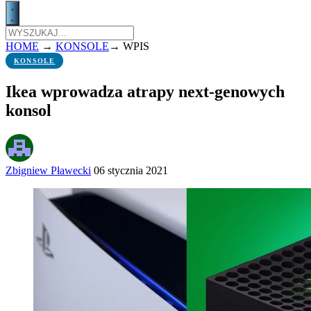
HOME
→
KONSOLE
→
WPIS
KONSOLE
Ikea wprowadza atrapy next-genowych
konsol
Zbigniew Pławecki
06 stycznia 2021