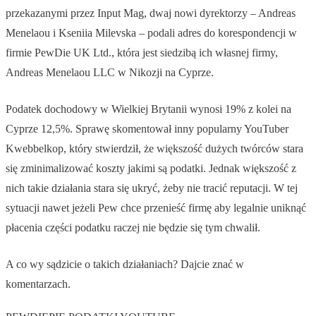
przekazanymi przez Input Mag, dwaj nowi dyrektorzy – Andreas
Menelaou i Kseniia Milevska – podali adres do korespondencji w
firmie PewDie UK Ltd., która jest siedzibą ich własnej firmy,
Andreas Menelaou LLC w Nikozji na Cyprze.
Podatek dochodowy w Wielkiej Brytanii wynosi 19% z kolei na
Cyprze 12,5%. Sprawę skomentował inny popularny YouTuber
Kwebbelkop, który stwierdził, że większość dużych twórców stara
się zminimalizować koszty jakimi są podatki. Jednak większość z
nich takie działania stara się ukryć, żeby nie tracić reputacji. W tej
sytuacji nawet jeżeli Pew chce przenieść firmę aby legalnie uniknąć
płacenia części podatku raczej nie będzie się tym chwalił.
A co wy sądzicie o takich działaniach? Dajcie znać w
komentarzach.