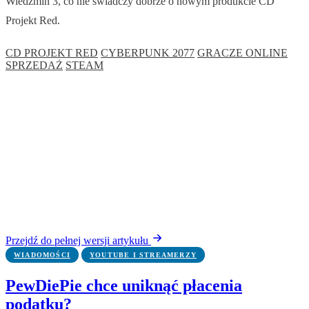
Wiedźmin 3, co nie świadczy dobrze o nowym produkcie CD
Projekt Red.
CD PROJEKT RED
CYBERPUNK 2077
GRACZE ONLINE
SPRZEDAŻ
STEAM
Przejdź do pełnej wersji artykułu
WIADOMOŚCI
YOUTUBE I STREAMERZY
PewDiePie chce uniknąć płacenia
podatku?