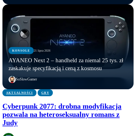
KONSOLE
21 lipca 2026
KONSOLE
KONSOLE
KONSOLE
AYANEO Next 2 – handheld za niemal 25 tys. zł
Marvel’s Wolverine z mikrotransakcjami? Tak
PS6: nowe funkcje, zmiany w kontrolerze i
AYANEO Next 2 – handheld za niemal 25 tys. zł
zaskakuje specyfikacją i ceną z kosmosu
wynika z oceny ESRB
możliwa data premiery
zaskakuje specyfikacją i ceną z kosmosu
SoSlowGamer
AKTUALNOŚCI
GRY
Cyberpunk 2077: drobna modyfikacja
pozwala na heteroseksualny romans z
Judy