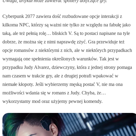
Uwaga, artykuł może zawierać spoilery dotyczące gry.
Cyberpunk 2077 zawiera dość rozbudowane opcje interakcji z
kilkoma NPC, którzy są ważni nie tylko ze względu na fabułę jako
taką, ale też pełnią rolę… bliskich V. Są to postaci napisane na tyle
dobrze, że można się z nimi naprawdę zżyć. Gra przewiduje też
opcje romansów z niektórymi z nich, ale w niektórych przypadkach
wymagają one spełnienia określonych warunków. Tak jest w
przypadku Judy Alvarez, dziewczyny, która z jednej strony pomaga
nam czasem w trakcie gry, ale z drugiej potrafi wpakować w
niemałe kłopoty. Jeśli wybierzemy męską postać V, nie ma ona
możliwości wdania się w romans z Judy. Chyba, że…
wykorzystamy mod oraz użyjemy pewnej komendy.