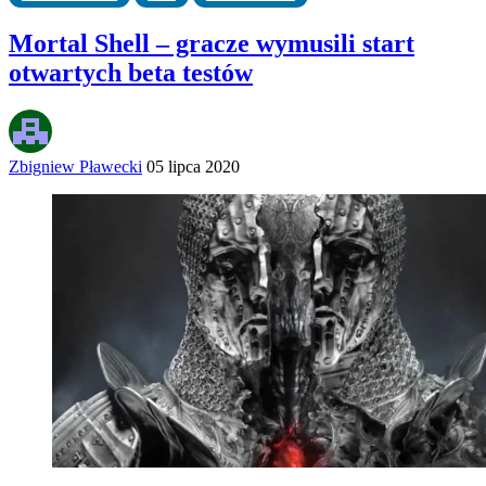
Mortal Shell – gracze wymusili start
otwartych beta testów
Zbigniew Pławecki
05 lipca 2020