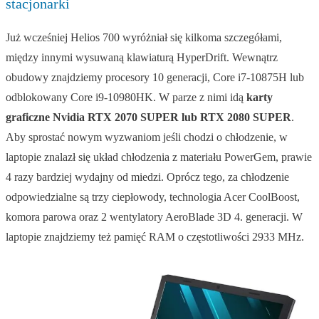
stacjonarki
Już wcześniej Helios 700 wyróżniał się kilkoma szczegółami,
między innymi wysuwaną klawiaturą HyperDrift. Wewnątrz
obudowy znajdziemy procesory 10 generacji, Core i7-10875H lub
odblokowany Core i9-10980HK. W parze z nimi idą
karty
graficzne Nvidia RTX 2070 SUPER lub RTX 2080 SUPER
.
Aby sprostać nowym wyzwaniom jeśli chodzi o chłodzenie, w
laptopie znalazł się układ chłodzenia z materiału PowerGem, prawie
4 razy bardziej wydajny od miedzi. Oprócz tego, za chłodzenie
odpowiedzialne są trzy ciepłowody, technologia Acer CoolBoost,
komora parowa oraz 2 wentylatory AeroBlade 3D 4. generacji. W
laptopie znajdziemy też pamięć RAM o częstotliwości 2933 MHz.