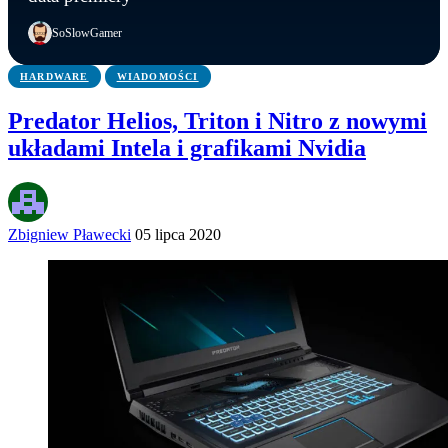
Fazbear’s Pizza powstanie naprawdę
wynika z oceny ESRB
możliwa data premiery
SoSlowGamer
HARDWARE
WIADOMOŚCI
Predator Helios, Triton i Nitro z nowymi
układami Intela i grafikami Nvidia
Zbigniew Pławecki
05 lipca 2020