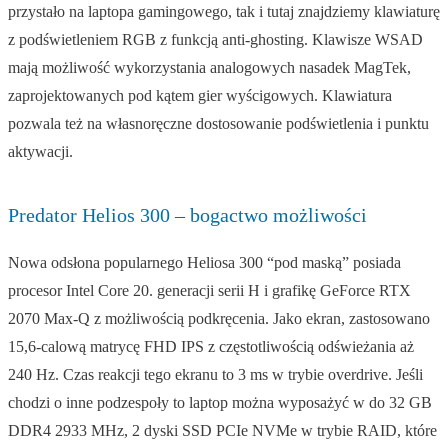
przystało na laptopa gamingowego, tak i tutaj znajdziemy klawiaturę
z podświetleniem RGB z funkcją anti-ghosting. Klawisze WSAD
mają możliwość wykorzystania analogowych nasadek MagTek,
zaprojektowanych pod kątem gier wyścigowych. Klawiatura
pozwala też na własnoręczne dostosowanie podświetlenia i punktu
aktywacji.
Predator Helios 300 – bogactwo możliwości
Nowa odsłona popularnego Heliosa 300 “pod maską” posiada
procesor Intel Core 20. generacji serii H i grafikę GeForce RTX
2070 Max-Q z możliwością podkręcenia. Jako ekran, zastosowano
15,6-calową matrycę FHD IPS z częstotliwością odświeżania aż
240 Hz. Czas reakcji tego ekranu to 3 ms w trybie overdrive. Jeśli
chodzi o inne podzespoły to laptop można wyposażyć w do 32 GB
DDR4 2933 MHz, 2 dyski SSD PCIe NVMe w trybie RAID, które