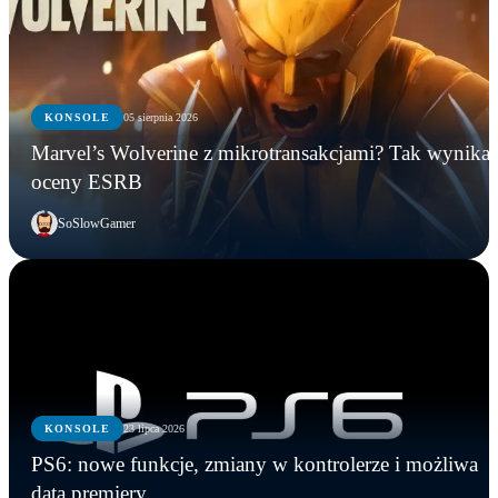
KONSOLE
05 sierpnia 2026
Marvel’s Wolverine z mikrotransakcjami? Tak wynika 
oceny ESRB
SoSlowGamer
KONSOLE
23 lipca 2026
GRY
KONSOLE
KONSOLE
PS6: nowe funkcje, zmiany w kontrolerze i możliwa
Five Nights at Freddy’s na żywo! Freddy
Marvel’s Wolverine z mikrotransakcjami? Tak
PS6: nowe funkcje, zmiany w kontrolerze i
data premiery