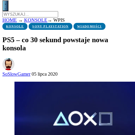
HOME
→
KONSOLE
→
WPIS
KONSOLE
SONY PLAYSTATION
WIADOMOŚCI
PS5 – co 30 sekund powstaje nowa
konsola
SoSlowGamer
05 lipca 2020