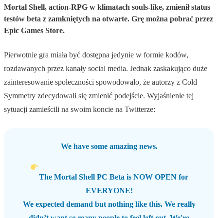
Mortal Shell, action-RPG w klimatach souls-like, zmienił status
testów beta z zamkniętych na otwarte. Grę można pobrać przez
Epic Games Store.
Pierwotnie gra miała być dostępna jedynie w formie kodów,
rozdawanych przez kanały social media. Jednak zaskakująco duże
zainteresowanie społeczności spowodowało, że autorzy z Cold
Symmetry zdecydowali się zmienić podejście. Wyjaśnienie tej
sytuacji zamieścili na swoim koncie na Twitterze:
We have some amazing news.
The Mortal Shell PC Beta is NOW OPEN for
EVERYONE!
We expected demand but nothing like this. We really
didn’t want so many people to feel left out. We're