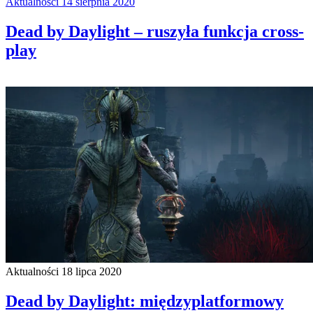
Aktualności
14 sierpnia 2020
Dead by Daylight – ruszyła funkcja cross-
play
Aktualności
18 lipca 2020
Dead by Daylight: międzyplatformowy