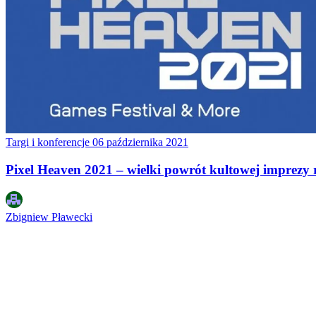
Targi i konferencje
06 października 2021
Pixel Heaven 2021 – wielki powrót kultowej imprezy 
Zbigniew Pławecki