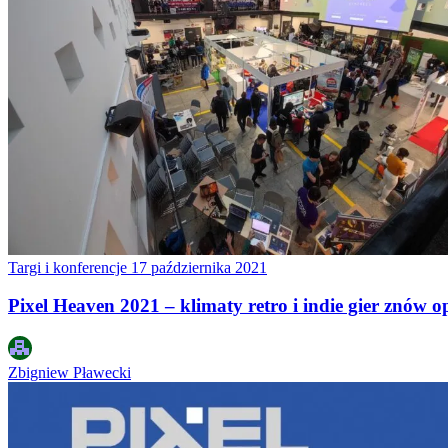
Targi i konferencje
17 października 2021
Pixel Heaven 2021 – klimaty retro i indie gier znów 
Zbigniew Pławecki