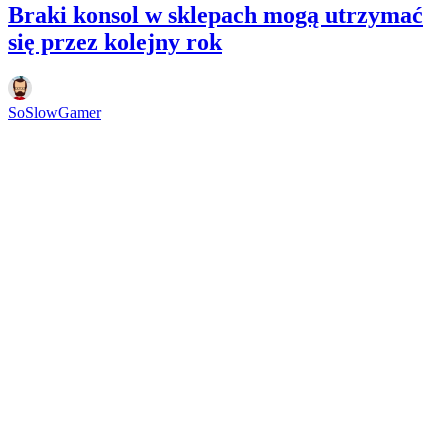
Braki konsol w sklepach mogą utrzymać
się przez kolejny rok
SoSlowGamer