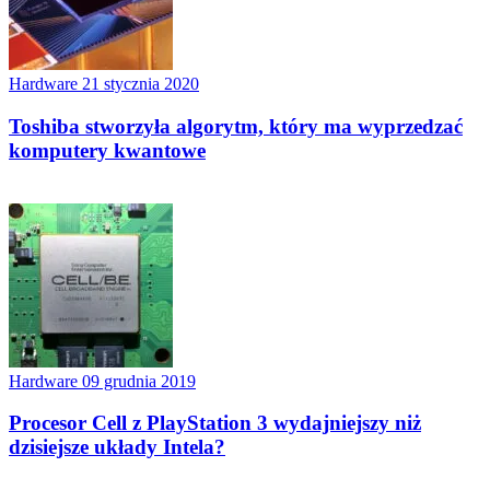
Hardware
21 stycznia 2020
Toshiba stworzyła algorytm, który ma wyprzedzać
komputery kwantowe
Hardware
09 grudnia 2019
Procesor Cell z PlayStation 3 wydajniejszy niż
dzisiejsze układy Intela?