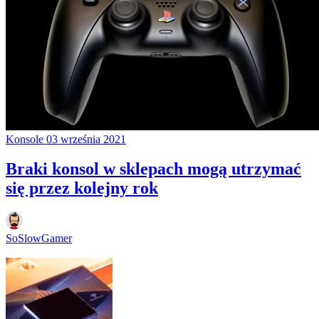
Konsole
03 września 2021
Braki konsol w sklepach mogą utrzymać
się przez kolejny rok
SoSlowGamer