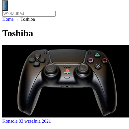
Home
→
Toshiba
Toshiba
Konsole
03 września 2021