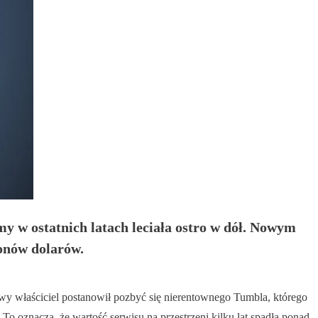
y w ostatnich latach leciała ostro w dół. Nowym
ionów dolarów.
Nowy właściciel postanowił pozbyć się nierentownego Tumbla, którego
To oznacza, że wartość serwisu na przestrzeni kilku lat spadła ponad