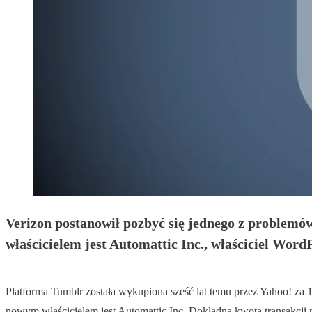
Verizon postanowił pozbyć się jednego z problemów
właścicielem jest Automattic Inc., właściciel Wor
Platforma Tumblr została wykupiona sześć lat temu przez Yahoo! za 1
nowym właścicielem jest Automattic Inc. Dokładna kwota transakcji ni