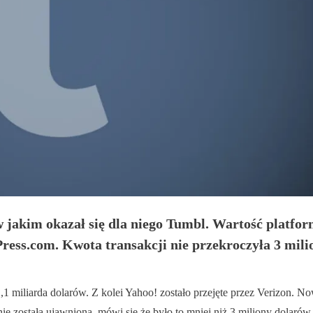
 jakim okazał się dla niego Tumbl. Wartość platform
dPress.com. Kwota transakcji nie przekroczyła 3 mil
,1 miliarda dolarów. Z kolei Yahoo! zostało przejęte przez Verizon. 
e została ujawniona, mówi się że było to mniej niż 3 miliony dolarów. 