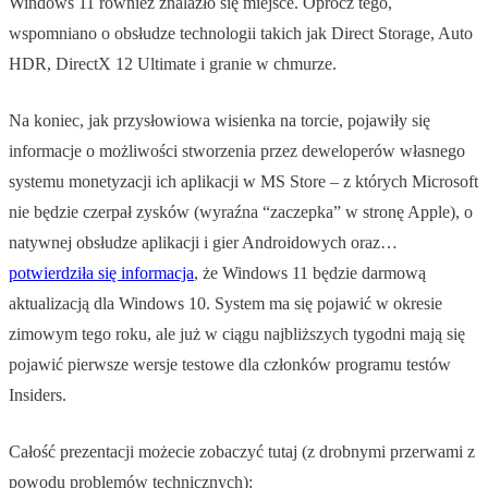
Windows 11 również znalazło się miejsce. Oprócz tego,
wspomniano o obsłudze technologii takich jak Direct Storage, Auto
HDR, DirectX 12 Ultimate i granie w chmurze.
Na koniec, jak przysłowiowa wisienka na torcie, pojawiły się
informacje o możliwości stworzenia przez deweloperów własnego
systemu monetyzacji ich aplikacji w MS Store – z których Microsoft
nie będzie czerpał zysków (wyraźna “zaczepka” w stronę Apple), o
natywnej obsłudze aplikacji i gier Androidowych oraz…
potwierdziła się informacja
, że Windows 11 będzie darmową
aktualizacją dla Windows 10. System ma się pojawić w okresie
zimowym tego roku, ale już w ciągu najbliższych tygodni mają się
pojawić pierwsze wersje testowe dla członków programu testów
Insiders.
Całość prezentacji możecie zobaczyć tutaj (z drobnymi przerwami z
powodu problemów technicznych):