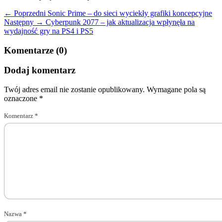
← Poprzedni
Sonic Prime – do sieci wyciekły grafiki koncepcyjne
Następny →
Cyberpunk 2077 – jak aktualizacja wpłynęła na
wydajność gry na PS4 i PS5
Komentarze (0)
Dodaj komentarz
Twój adres email nie zostanie opublikowany.
Wymagane pola są
oznaczone
*
Komentarz
*
Nazwa
*