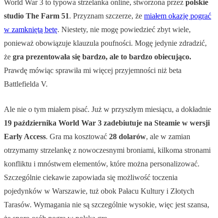
World War 3 to typowa strzelanka online, stworzona przez
polskie
studio The Farm 51
. Przyznam szczerze, że
miałem okazję pograć
w zamkniętą betę
. Niestety, nie mogę powiedzieć zbyt wiele,
ponieważ obowiązuje klauzula poufności. Mogę jedynie zdradzić,
że
gra prezentowała się bardzo, ale to bardzo obiecująco.
Prawdę mówiąc sprawiła mi więcej przyjemności niż beta
Battlefielda V.
Ale nie o tym miałem pisać. Już w przyszłym miesiącu, a dokładnie
19 października World War 3 zadebiutuje na Steamie w wersji
Early Access
. Gra ma kosztować
28 dolarów
, ale w zamian
otrzymamy strzelankę z nowoczesnymi broniami, kilkoma stronami
konfliktu i mnóstwem elementów, które można personalizować.
Szczególnie ciekawie zapowiada się możliwość toczenia
pojedynków w Warszawie, tuż obok Pałacu Kultury i Złotych
Tarasów. Wymagania nie są szczególnie wysokie, więc jest szansa,