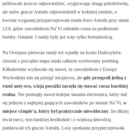
próbowało jeszcze odpowiedzieć, wygrywając drugą pistoletówkę,
ale znów gracze Astralis odpowiedzieli w kolejnej rundzie, a
kwestię wygranej przypieczętowała runda force Astralis przy stanie
12:6, gdzie zawodnikom Na`Vi zabrakło czasu na podłożenie
bomby. Ostatnie 3 rundy były już więc tylko formalnością.
Na Overpass pierwsze rundy też wpadły na konto Duńczyków,
chociaż z początku mapa miała całkiem wyrównany przebieg.
Kilkukrotnie wydawało się nawet, że zawodnikom z Europy
Wschodniej uda się przejąć inicjatywę, ale
gdy przegrali jedną z
rund anty-eco, wizja porażki zaczęła się stawać coraz bardziej
realna
. Nie pomogły nawet kolejne starania electronica, który stał
się jednym z najlepiej grających zawodników po stronie Na`Vi,
w
miejsce s1mple’a, który był praktycznie niewidoczny
. Im dłużej
trwał mecz, tym bardziej bezlitośnie i z większą łatwością
punktowali ich gracze Astralis. Losy spotkania przypieczętowała