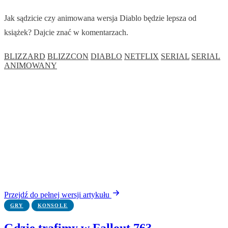
Jak sądzicie czy animowana wersja Diablo będzie lepsza od
książek? Dajcie znać w komentarzach.
BLIZZARD
BLIZZCON
DIABLO
NETFLIX
SERIAL
SERIAL
ANIMOWANY
Przejdź do pełnej wersji artykułu
GRY
KONSOLE
Gdzie trafimy w Fallout 76?