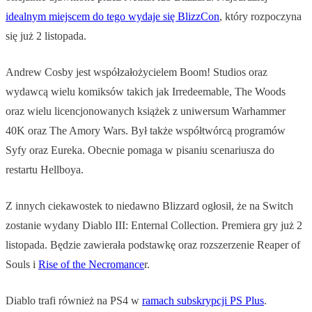
idealnym miejscem do tego wydaje się BlizzCon
, który rozpoczyna
się już 2 listopada.
Andrew Cosby jest współzałożycielem Boom! Studios oraz
wydawcą wielu komiksów takich jak Irredeemable, The Woods
oraz wielu licencjonowanych książek z uniwersum Warhammer
40K oraz The Amory Wars. Był także współtwórcą programów
Syfy oraz Eureka. Obecnie pomaga w pisaniu scenariusza do
restartu Hellboya.
Z innych ciekawostek to niedawno Blizzard ogłosił, że na Switch
zostanie wydany Diablo III: Enternal Collection. Premiera gry już 2
listopada. Będzie zawierała podstawkę oraz rozszerzenie Reaper of
Souls i
Rise of the Necromance
r.
Diablo trafi również na PS4 w
ramach subskrypcji PS Plus
.