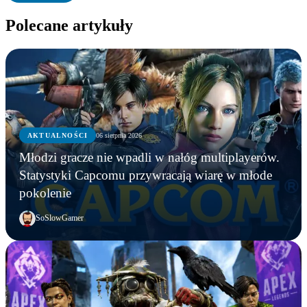
Polecane artykuły
AKTUALNOŚCI
06 sierpnia 2026
Młodzi gracze nie wpadli w nałóg multiplayerów.
Statystyki Capcomu przywracają wiarę w młode
pokolenie
SoSlowGamer