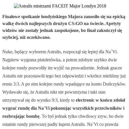
Finałowe spotkanie londyńskiego Majora zanosiło się na epicką
walkę dwóch najlepszych drużyn CS:GO na świecie. Apetyty
widzów nie zostały jednak zaspokojone, bo finał zakończył się
szybciej, niż oczekiwano.
Nuke, będący wyborem Astralis, rozpoczął się lepiej dla Na`Vi.
Najpierw wygrana pistoletówka, a potem zdobyte szybko dwie
kolejne rundy pozwoliły im wyjść na prowadzenie. Jednak gracze
Astralis nie pozostawili tego bez odpowiedzi i wkrótce mieliśmy już
remis 3:3. A po nim kolejne rundy wpadające na konto Duńczyków.
Wydawało się, że Astralis nikt nie powstrzyma i taki stan
utrzymywał się do wyniku 9:3, kiedy to
electronic w końcu zdołał
wygrać rundę dla Na`Vi pokonując wszystkich przeciwników i
rozbrajając bombę
. To był jednak tylko chwilowy zryw, bo dwie
ostatnie rundy pierwszej padły łupem Astralis. Na`Vi co prawda