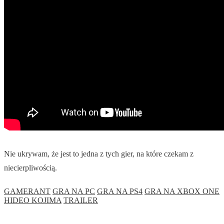
Nie ukrywam, że jest to jedna z tych gier, na które czekam z
niecierpliwością.
GAMERANT
GRA NA PC
GRA NA PS4
GRA NA XBOX ONE
HIDEO KOJIMA
TRAILER