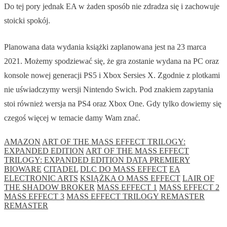
Do tej pory jednak EA w żaden sposób nie zdradza się i zachowuje
stoicki spokój.
Planowana data wydania książki zaplanowana jest na 23 marca
2021. Możemy spodziewać się, że gra zostanie wydana na PC oraz
konsole nowej generacji PS5 i Xbox Sersies X. Zgodnie z plotkami
nie uświadczymy wersji Nintendo Swich. Pod znakiem zapytania
stoi również wersja na PS4 oraz Xbox One. Gdy tylko dowiemy się
czegoś więcej w temacie damy Wam znać.
AMAZON
ART OF THE MASS EFFECT TRILOGY:
EXPANDED EDITION
ART OF THE MASS EFFECT
TRILOGY: EXPANDED EDITION DATA PREMIERY
BIOWARE
CITADEL
DLC DO MASS EFFECT
EA
ELECTRONIC ARTS
KSIĄŻKA O MASS EFFECT
LAIR OF
THE SHADOW BROKER
MASS EFFECT 1
MASS EFFECT 2
MASS EFFECT 3
MASS EFFECT TRILOGY REMASTER
REMASTER