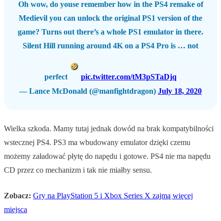
Oh wow, do youse remember how in the PS4 remake of
Medievil you can unlock the original PS1 version of the
game? Turns out there’s a whole PS1 emulator in there.
Silent Hill running around 4K on a PS4 Pro is … not
perfect
pic.twitter.com/tM3pSTaDjq
— Lance McDonald (@manfightdragon)
July 18, 2020
Wielka szkoda. Mamy tutaj jednak dowód na brak kompatybilności
wstecznej PS4. PS3 ma wbudowany emulator dzięki czemu
możemy załadować płytę do napędu i gotowe. PS4 nie ma napędu
CD przez co mechanizm i tak nie miałby sensu.
Zobacz:
Gry na PlayStation 5 i Xbox Series X zajmą więcej
miejsca