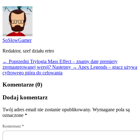
SoSlowGamer
Redaktor, szef działu retro
← Poprzedni
Trylogia Mass Effect – znamy datę premiery
zremasterowanej wersji?
Następny →
Apex Legends – gracz używa
cyfrowego pióra do celowania
Komentarze (0)
Dodaj komentarz
Twój adres email nie zostanie opublikowany.
Wymagane pola są
oznaczone
*
Komentarz
*