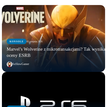
KONSOLE
05 sierpnia 2026
Marvel’s Wolverine z mikrotransakcjami? Tak wynika 
oceny ESRB
SoSlowGamer