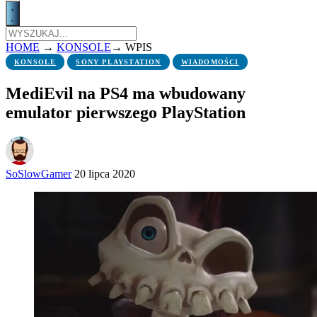
HOME
→
KONSOLE
→
WPIS
KONSOLE
SONY PLAYSTATION
WIADOMOŚCI
MediEvil na PS4 ma wbudowany
emulator pierwszego PlayStation
SoSlowGamer
20 lipca 2020