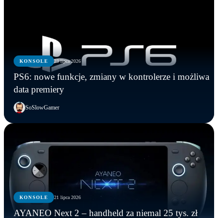
KONSOLE
23 lipca 2026
PS6: nowe funkcje, zmiany w kontrolerze i możliwa
data premiery
SoSlowGamer
KONSOLE
21 lipca 2026
KONSOLE
KONSOLE
KONSOLE
AYANEO Next 2 – handheld za niemal 25 tys. zł