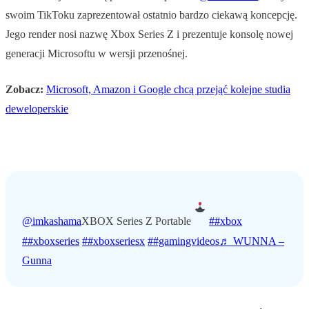
swoim TikToku zaprezentował ostatnio bardzo ciekawą koncepcję.
Jego render nosi nazwę Xbox Series Z i prezentuje konsolę nowej
generacji Microsoftu w wersji przenośnej.
Zobacz:
Microsoft, Amazon i Google chcą przejąć kolejne studia
deweloperskie
@imkashama
XBOX Series Z Portable
##xbox
##xboxseries
##xboxseriesx
##gamingvideos
♬ WUNNA –
Gunna