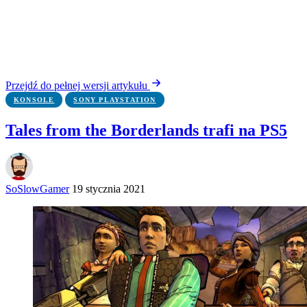
Przejdź do pełnej wersji artykułu
KONSOLE
SONY PLAYSTATION
Tales from the Borderlands trafi na PS5
SoSlowGamer
19 stycznia 2021