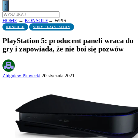
HOME
→
KONSOLE
→
WPIS
KONSOLE
SONY PLAYSTATION
PlayStation 5: producent paneli wraca do
gry i zapowiada, że nie boi się pozwów
Zbigniew Pławecki
20 stycznia 2021