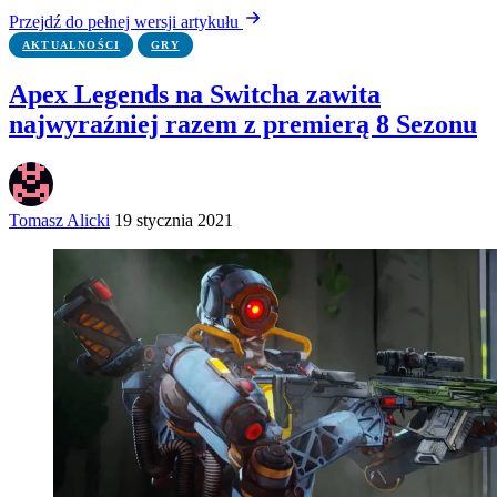
Przejdź do pełnej wersji artykułu
AKTUALNOŚCI
GRY
Apex Legends na Switcha zawita
najwyraźniej razem z premierą 8 Sezonu
Tomasz Alicki
19 stycznia 2021