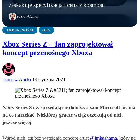
Marvel’s Wolverine z mikrotransakcjami? Tak
PS6: nowe funkcje, zmiany w kontrolerze i
AYANEO Next 2 – handheld za niemal 25 tys. zł
zaskakuje specyfikacją i ceną z kosmosu
wynika z oceny ESRB
możliwa data premiery
zaskakuje specyfikacją i ceną z kosmosu
SoSlowGamer
AKTUALNOŚCI
GRY
Xbox Series Z – fan zaprojektował
koncept przenośnego Xboxa
Tomasz Alicki
19 stycznia 2021
Xbox Series S i X sprzedają się dobrze, a sam Microsoft nie ma
na co narzekać. Niektórzy gracze wciąż oczekują od nich
jeszcze więcej.
Wśród nich jest bez wątpienia concept artist
@imkashama
, który na