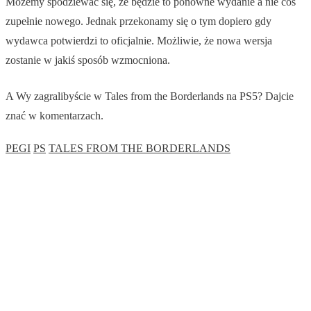
Możemy spodziewać się, że będzie to ponowne wydanie a nie coś
zupełnie nowego. Jednak przekonamy się o tym dopiero gdy
wydawca potwierdzi to oficjalnie. Możliwie, że nowa wersja
zostanie w jakiś sposób wzmocniona.
A Wy zagralibyście w Tales from the Borderlands na PS5? Dajcie
znać w komentarzach.
PEGI
PS
TALES FROM THE BORDERLANDS