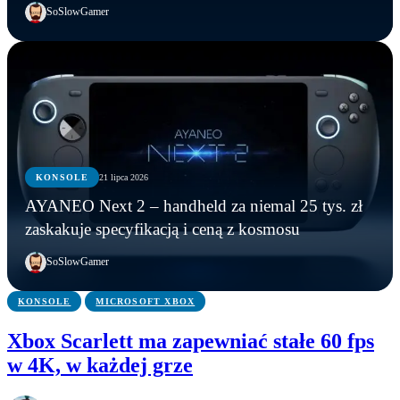
SoSlowGamer
KONSOLE
21 lipca 2026
KONSOLE
KONSOLE
KONSOLE
AYANEO Next 2 – handheld za niemal 25 tys. zł
Marvel’s Wolverine z mikrotransakcjami? Tak
PS6: nowe funkcje, zmiany w kontrolerze i
AYANEO Next 2 – handheld za niemal 25 tys. zł
zaskakuje specyfikacją i ceną z kosmosu
wynika z oceny ESRB
możliwa data premiery
zaskakuje specyfikacją i ceną z kosmosu
SoSlowGamer
KONSOLE
MICROSOFT XBOX
Xbox Scarlett ma zapewniać stałe 60 fps
w 4K, w każdej grze