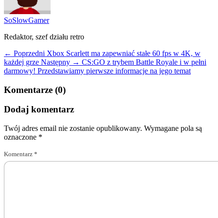
SoSlowGamer
Redaktor, szef działu retro
← Poprzedni
Xbox Scarlett ma zapewniać stałe 60 fps w 4K, w
każdej grze
Następny →
CS:GO z trybem Battle Royale i w pełni
darmowy! Przedstawiamy pierwsze informacje na jego temat
Komentarze (0)
Dodaj komentarz
Twój adres email nie zostanie opublikowany.
Wymagane pola są
oznaczone
*
Komentarz
*