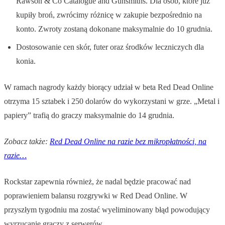
Rawson & Co Catalogue and Gunsmiths. Dla osób, które już
kupiły broń, zwrócimy różnicę w zakupie bezpośrednio na
konto. Zwroty zostaną dokonane maksymalnie do 10 grudnia.
Dostosowanie cen skór, futer oraz środków leczniczych dla
konia.
W ramach nagrody każdy biorący udział w beta Red Dead Online
otrzyma 15 sztabek i 250 dolarów do wykorzystani w grze. „Metal i
papiery” trafią do graczy maksymalnie do 14 grudnia.
Zobacz także:
Red Dead Online na razie bez mikropłatności, na
razie…
Rockstar zapewnia również, że nadal będzie pracować nad
poprawieniem balansu rozgrywki w Red Dead Online. W
przyszłym tygodniu ma zostać wyeliminowany błąd powodujący
wyrzucanie graczy z serwerów.