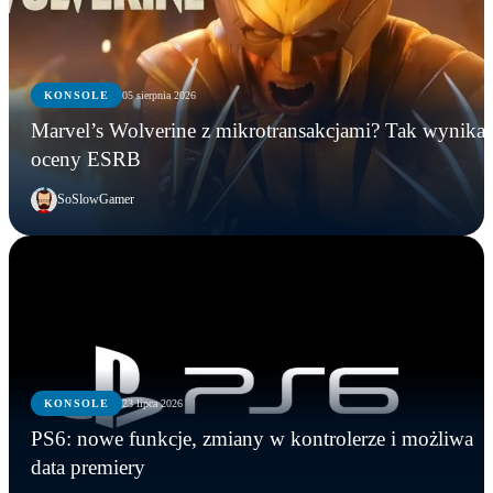
KONSOLE
05 sierpnia 2026
Marvel’s Wolverine z mikrotransakcjami? Tak wynika 
oceny ESRB
SoSlowGamer
KONSOLE
23 lipca 2026
PS6: nowe funkcje, zmiany w kontrolerze i możliwa
data premiery