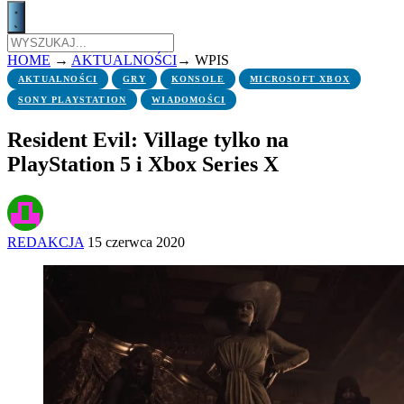
HOME
→
AKTUALNOŚCI
→
WPIS
AKTUALNOŚCI
GRY
KONSOLE
MICROSOFT XBOX
SONY PLAYSTATION
WIADOMOŚCI
Resident Evil: Village tylko na
PlayStation 5 i Xbox Series X
REDAKCJA
15 czerwca 2020