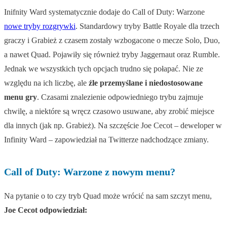
Inifnity Ward systematycznie dodaje do Call of Duty: Warzone
nowe tryby rozgrywki
. Standardowy tryby Battle Royale dla trzech
graczy i Grabież z czasem zostały wzbogacone o mecze Solo, Duo,
a nawet Quad. Pojawiły się również tryby Jaggernaut oraz Rumble.
Jednak we wszystkich tych opcjach trudno się połapać. Nie ze
względu na ich liczbę, ale
źle przemyślane i niedostosowane
menu gry
. Czasami znalezienie odpowiedniego trybu zajmuje
chwilę, a niektóre są wręcz czasowo usuwane, aby zrobić miejsce
dla innych (jak np. Grabież). Na szczęście Joe Cecot – deweloper w
Infinity Ward – zapowiedział na Twitterze nadchodzące zmiany.
Call of Duty: Warzone z nowym menu?
Na pytanie o to czy tryb Quad może wrócić na sam szczyt menu,
Joe Cecot odpowiedział: