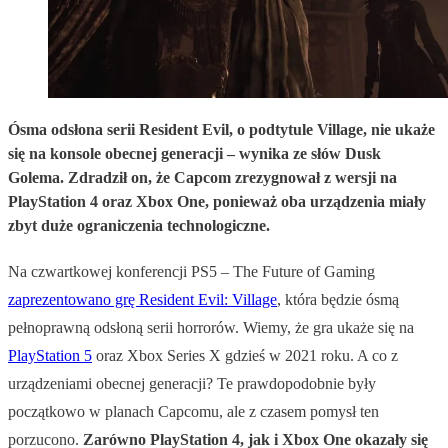
Ósma odsłona serii Resident Evil, o podtytule Village, nie ukaże
się na konsole obecnej generacji – wynika ze słów Dusk
Golema. Zdradził on, że Capcom zrezygnował z wersji na
PlayStation 4 oraz Xbox One, ponieważ oba urządzenia miały
zbyt duże ograniczenia technologiczne.
Na czwartkowej konferencji PS5 – The Future of Gaming
zaprezentowano grę Resident Evil: Village
, która będzie ósmą
pełnoprawną odsłoną serii horrorów. Wiemy, że gra ukaże się na
PlayStation 5
oraz Xbox Series X gdzieś w 2021 roku. A co z
urządzeniami obecnej generacji? Te prawdopodobnie były
początkowo w planach Capcomu, ale z czasem pomysł ten
porzucono.
Zarówno PlayStation 4, jak i Xbox One okazały się