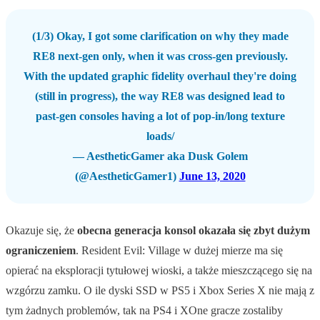
(1/3) Okay, I got some clarification on why they made
RE8 next-gen only, when it was cross-gen previously.
With the updated graphic fidelity overhaul they're doing
(still in progress), the way RE8 was designed lead to
past-gen consoles having a lot of pop-in/long texture
loads/
— AestheticGamer aka Dusk Golem
(@AestheticGamer1)
June 13, 2020
Okazuje się, że
obecna generacja konsol okazała się zbyt dużym
ograniczeniem
. Resident Evil: Village w dużej mierze ma się
opierać na eksploracji tytułowej wioski, a także mieszczącego się na
wzgórzu zamku. O ile dyski SSD w PS5 i Xbox Series X nie mają z
tym żadnych problemów, tak na PS4 i XOne gracze zostaliby