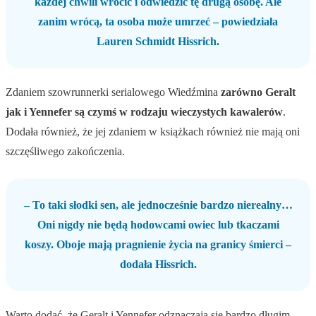
każdej chwili wrócić i odwiedzić tę drugą osobę. Ale
zanim wrócą, ta osoba może umrzeć – powiedziała
Lauren Schmidt Hissrich.
Zdaniem szowrunnerki serialowego Wiedźmina
zarówno Geralt
jak i Yennefer są czymś w rodzaju wieczystych kawalerów
.
Dodała również, że jej zdaniem w książkach również nie mają oni
szczęśliwego zakończenia.
– To taki słodki sen, ale jednocześnie bardzo nierealny…
Oni nigdy nie będą hodowcami owiec lub tkaczami
koszy. Oboje mają pragnienie życia na granicy śmierci –
dodała Hissrich.
Warto dodać, że Geralt i Yennefer odznaczają się bardzo długim