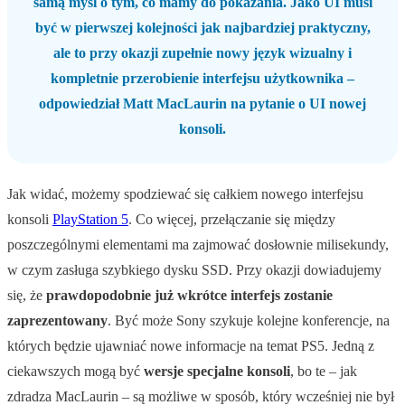
samą myśl o tym, co mamy do pokazania. Jako UI musi
być w pierwszej kolejności jak najbardziej praktyczny,
ale to przy okazji zupełnie nowy język wizualny i
kompletnie przerobienie interfejsu użytkownika –
odpowiedział Matt MacLaurin na pytanie o UI nowej
konsoli.
Jak widać, możemy spodziewać się całkiem nowego interfejsu
konsoli
PlayStation 5
. Co więcej, przełączanie się między
poszczególnymi elementami ma zajmować dosłownie milisekundy,
w czym zasługa szybkiego dysku SSD. Przy okazji dowiadujemy
się, że
prawdopodobnie już wkrótce interfejs zostanie
zaprezentowany
. Być może Sony szykuje kolejne konferencje, na
których będzie ujawniać nowe informacje na temat PS5. Jedną z
ciekawszych mogą być
wersje specjalne konsoli
, bo te – jak
zdradza MacLaurin – są możliwe w sposób, który wcześniej nie był