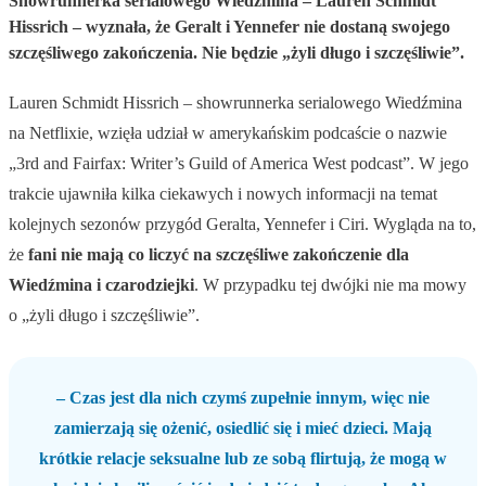
Showrunnerka serialowego Wiedźmina – Lauren Schmidt
Hissrich – wyznała, że Geralt i Yennefer nie dostaną swojego
szczęśliwego zakończenia. Nie będzie „żyli długo i szczęśliwie”.
Lauren Schmidt Hissrich – showrunnerka serialowego Wiedźmina
na Netflixie, wzięła udział w amerykańskim podcaście o nazwie
„3rd and Fairfax: Writer’s Guild of America West podcast”. W jego
trakcie ujawniła kilka ciekawych i nowych informacji na temat
kolejnych sezonów przygód Geralta, Yennefer i Ciri. Wygląda na to,
że
fani nie mają co liczyć na szczęśliwe zakończenie dla
Wiedźmina i czarodziejki
. W przypadku tej dwójki nie ma mowy
o „żyli długo i szczęśliwie”.
– Czas jest dla nich czymś zupełnie innym, więc nie
zamierzają się ożenić, osiedlić się i mieć dzieci. Mają
krótkie relacje seksualne lub ze sobą flirtują, że mogą w