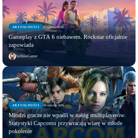
AKTUALNOŚCI
07 sierpnia 2026
Gameplay z GTA 6 niebawem. Rockstar oficjalnie
zapowiada
SoSlowGamer
AKTUALNOŚCI
06 sierpnia 2026
AKTUALNOŚCI
Młodzi gracze nie wpadli w nałóg multiplayerów.
AKTUALNOŚCI
AKTUALNOŚCI
Młodzi gracze nie wpadli w nałóg multiplayerów.
Statystyki Capcomu przywracają wiarę w młode
WWE chce zastrzec znak towarowy „Vice City”.
Gameplay z GTA 6 niebawem. Rockstar oficjalnie
Statystyki Capcomu przywracają wiarę w młode
pokolenie