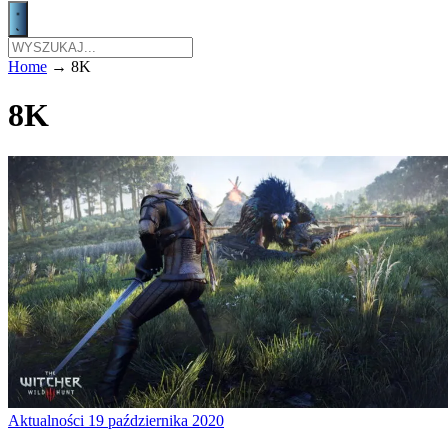
Home
→
8K
8K
Aktualności
19 października 2020