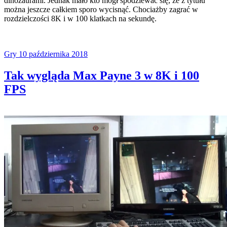
dinozaurami. Jednak mało kto mógł spodziewać się, że z tytułu
można jeszcze całkiem sporo wycisnąć. Chociażby zagrać w
rozdzielczości 8K i w 100 klatkach na sekundę.
Gry
10 października 2018
Tak wygląda Max Payne 3 w 8K i 100
FPS