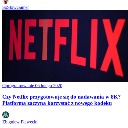
SoSlowGamer
Oprogramowanie
06 lutego 2020
Czy Netflix przygotowuje się do nadawania w 8K?
Platforma zaczyna korzystać z nowego kodeku
Zbigniew Pławecki