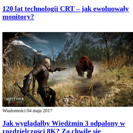
120 lat technologii CRT – jak ewoluowały
monitory?
Wiadomości
04 maja 2017
Jak wyglądałby Wiedźmin 3 odpalony w
rozdzielczości 8K? Za chwilę się