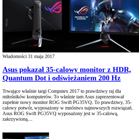
Wiadomości
31 maja 2017
Asus pokazał 35-calowy monitor z HDR,
Quantum Dot i odświeżaniem 200 Hz
Trwające właśnie targi Computex 2017 to prawdziwy raj dla
miłośników komputerów. To właśnie tam Asus zaprezentował
zupełnie nowy monitor ROG Swift PG35VQ. To prawdziwy, 35-
calowy potwór, wyposażony w mnóstwo najnowszych rozwiązań.
Asus ROG Swift PG35VQ wyposażony jest w 35-calową,
zakrzywioną…