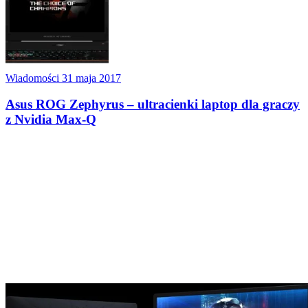
Wiadomości
31 maja 2017
Asus ROG Zephyrus – ultracienki laptop dla graczy
z Nvidia Max-Q