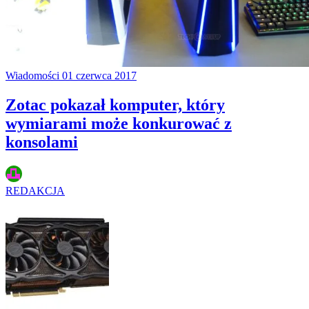
Wiadomości
01 czerwca 2017
Zotac pokazał komputer, który
wymiarami może konkurować z
konsolami
REDAKCJA