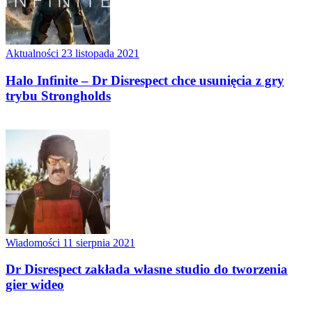
Aktualności
23 listopada 2021
Halo Infinite – Dr Disrespect chce usunięcia z gry
trybu Strongholds
Wiadomości
11 sierpnia 2021
Dr Disrespect zakłada własne studio do tworzenia
gier wideo