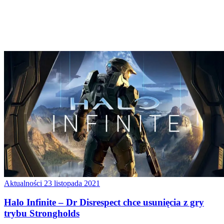
Aktualności
23 listopada 2021
Halo Infinite – Dr Disrespect chce usunięcia z gry
trybu Strongholds