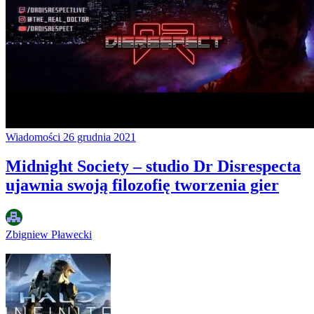
Wiadomości
26 grudnia 2021
Midnight Society – studio Dr Disrespecta
ujawnia swoją filozofię tworzenia gier
Zbigniew Pławecki