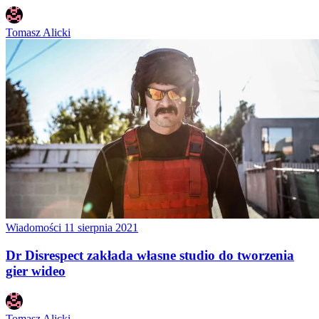
Tomasz Alicki
Wiadomości
11 sierpnia 2021
Dr Disrespect zakłada własne studio do tworzenia
gier wideo
Tomasz Alicki