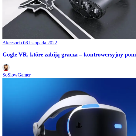
Akcesoria
08 listopada 2022
Gogle VR, które zabiją gracza – kontrowersyjny pomys
SoSlowGamer