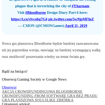
plague that is terrorizing the city of
#Yharnam
.
Visit
#Bloodborne
Design Diary Part 6 here:
https://t.co/viycobg7G4
pic.twitter.com/5w9jpMFlnZ
— CMON (@CMONGames)
April 11, 2019
Nowa gra planszowa Bloodborne będzie bardziej zaawansowana
niż jej poprzednia wersja, stawiając na bardziej wymagającą walkę
oraz możliwość poszerzania wiedzy na temat świata gry.
Bądź na bieżąco!
Obserwuj Gaming Society w Google News
Obserwuj
AKCJA CROWDFUNDINGOWA
BLOODBORNE
CROWDFUNDING
FROM SOFTWARE
GRA BEZ PRĄDU
GRA PLANSZOWA
SOULSLIKE
ZBIÓRKA
Udostępnij artykuł: