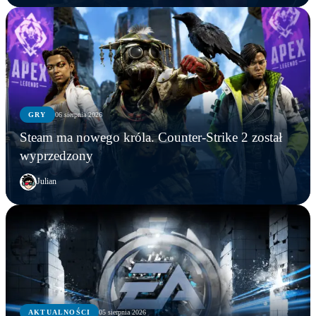
GRY
06 sierpnia 2026
Steam ma nowego króla. Counter-Strike 2 został
wyprzedzony
Julian
AKTUALNOŚCI
AKTUALNOŚCI
05 sierpnia 2026