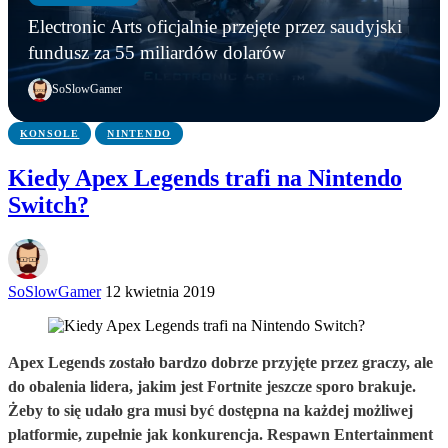
GRY
AKTUALNOŚCI
Młodzi gracze nie wpadli w nałóg multiplayerów.
Electronic Arts oficjalnie przejęte przez saudyjski
Statystyki Capcomu przywracają wiarę w młode
Steam ma nowego króla. Counter-Strike 2 został
Electronic Arts oficjalnie przejęte przez saudyjski
fundusz za 55 miliardów dolarów
pokolenie
wyprzedzony
fundusz za 55 miliardów dolarów
SoSlowGamer
KONSOLE
NINTENDO
Kiedy Apex Legends trafi na Nintendo
Switch?
SoSlowGamer
12 kwietnia 2019
Apex Legends zostało bardzo dobrze przyjęte przez graczy, ale
do obalenia lidera, jakim jest Fortnite jeszcze sporo brakuje.
Żeby to się udało gra musi być dostępna na każdej możliwej
platformie, zupełnie jak konkurencja. Respawn Entertainment