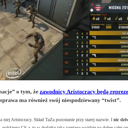
macje” o tym, że
zawodnicy Aristocracy będą reprez
e sprawa ma również swój niespodziewany “twist”.
 niej Aristocracy. Skład TaZa pozostanie przy starej nazwie. I
nic dzi
, polskiego CS-a, to w dodatku taka zamiana wyjdzie na dobre całej o