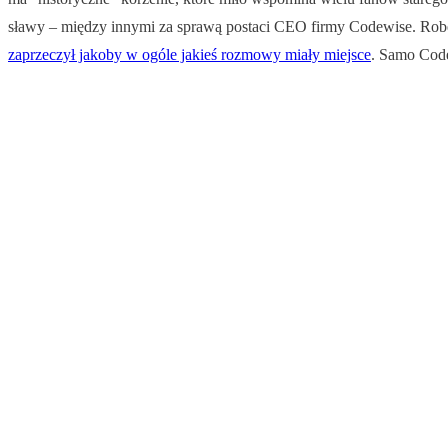
sławy – między innymi za sprawą postaci CEO firmy Codewise. Ro
zaprzeczył jakoby w ogóle jakieś rozmowy miały miejsce
. Samo Code