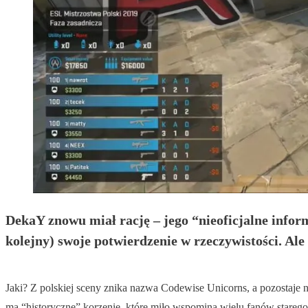
DekaY znowu miał rację – jego “nieoficjalne infor
kolejny) swoje potwierdzenie w rzeczywistości. Al
Jaki? Z polskiej sceny znika nazwa Codewise Unicorns, a pozostaje na
ma “historyczne” korzenie, które miło wspomina wielu fanów starego