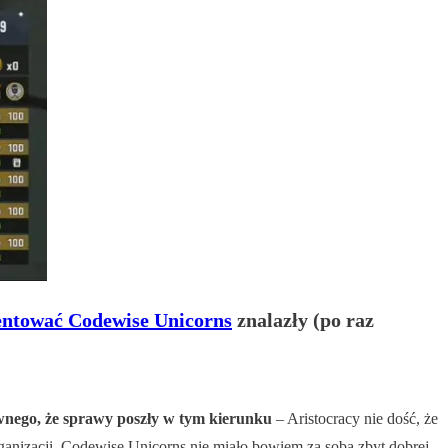
entować Codewise Unicorns
znalazły (po raz
wnego, że sprawy poszły w tym kierunku
– Aristocracy nie dość, że
rganizacji. Codewise Unicorns nie miało bowiem za sobą zbyt dobrej