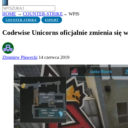
HOME
→
COUNTER-STRIKE
→
WPIS
COUNTER-STRIKE
ESPORT
Codewise Unicorns oficjalnie zmienia się
Zbigniew Pławecki
14 czerwca 2019