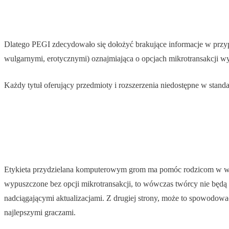
Dlatego PEGI zdecydowało się dołożyć brakujące informacje w przyp
wulgarnymi, erotycznymi) oznajmiająca o opcjach mikrotransakcji wyl
Każdy tytuł oferujący przedmioty i rozszerzenia niedostępne w stan
Etykieta przydzielana komputerowym grom ma pomóc rodzicom w walce
wypuszczone bez opcji mikrotransakcji, to wówczas twórcy nie będą
nadciągającymi aktualizacjami. Z drugiej strony, może to spowodow
najlepszymi graczami.