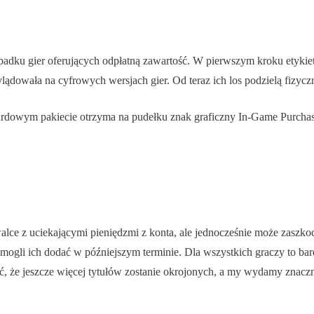
adku gier oferujących odpłatną zawartość. W pierwszym kroku etykiet
ądowała na cyfrowych wersjach gier. Od teraz ich los podzielą fizycz
dardowym pakiecie otrzyma na pudełku znak graficzny In-Game Purchase
 z uciekającymi pieniędzmi z konta, ale jednocześnie może zaszkodzi
 mogli ich dodać w późniejszym terminie. Dla wszystkich graczy to b
ać, że jeszcze więcej tytułów zostanie okrojonych, a my wydamy znac