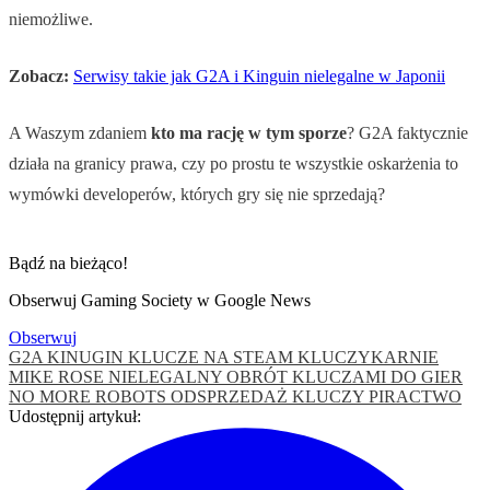
niemożliwe.
Zobacz:
Serwisy takie jak G2A i Kinguin nielegalne w Japonii
A Waszym zdaniem
kto ma rację w tym sporze
? G2A faktycznie
działa na granicy prawa, czy po prostu te wszystkie oskarżenia to
wymówki developerów, których gry się nie sprzedają?
Bądź na bieżąco!
Obserwuj Gaming Society w Google News
Obserwuj
G2A
KINUGIN
KLUCZE NA STEAM
KLUCZYKARNIE
MIKE ROSE
NIELEGALNY OBRÓT KLUCZAMI DO GIER
NO MORE ROBOTS
ODSPRZEDAŻ KLUCZY
PIRACTWO
Udostępnij artykuł: