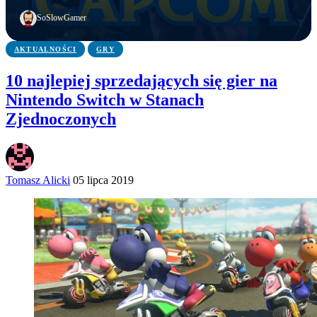
Przypadek?
zapowiada
pokolenie
SoSlowGamer
AKTUALNOŚCI
GRY
10 najlepiej sprzedających się gier na
Nintendo Switch w Stanach
Zjednoczonych
Tomasz Alicki
05 lipca 2019