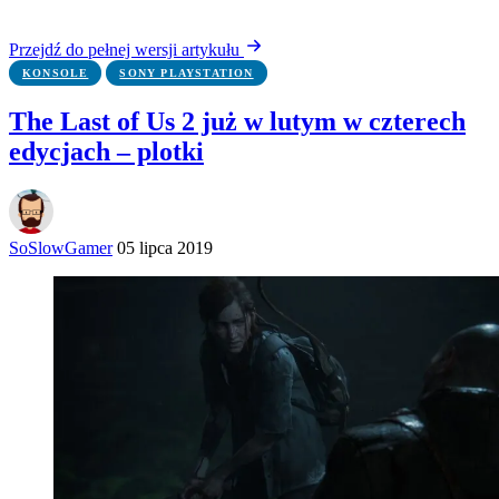
Przejdź do pełnej wersji artykułu
KONSOLE
SONY PLAYSTATION
The Last of Us 2 już w lutym w czterech
edycjach – plotki
SoSlowGamer
05 lipca 2019