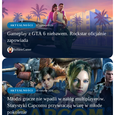
AKTUALNOŚCI
07 sierpnia 2026
Gameplay z GTA 6 niebawem. Rockstar oficjalnie
zapowiada
SoSlowGamer
AKTUALNOŚCI
06 sierpnia 2026
AKTUALNOŚCI
Młodzi gracze nie wpadli w nałóg multiplayerów.
AKTUALNOŚCI
AKTUALNOŚCI
Młodzi gracze nie wpadli w nałóg multiplayerów.
Statystyki Capcomu przywracają wiarę w młode
WWE chce zastrzec znak towarowy „Vice City”.
Gameplay z GTA 6 niebawem. Rockstar oficjalnie
Statystyki Capcomu przywracają wiarę w młode
pokolenie