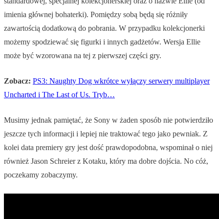
standardowej, specjalnej kolekcjonerskiej oraz o nazwie Ellie (od
imienia głównej bohaterki). Pomiędzy sobą będą się różniły
zawartością dodatkową do pobrania. W przypadku kolekcjonerki
możemy spodziewać się figurki i innych gadżetów. Wersja Ellie
może być wzorowana na tej z pierwszej części gry.
Zobacz:
PS3: Naughty Dog wkrótce wyłączy serwery multiplayer
Uncharted i The Last of Us. Tryb…
Musimy jednak pamiętać, że Sony w żaden sposób nie potwierdziło
jeszcze tych informacji i lepiej nie traktować tego jako pewniak. Z
kolei data premiery gry jest dość prawdopodobna, wspominał o niej
również Jason Schreier z Kotaku, który ma dobre dojścia. No cóż,
poczekamy zobaczymy.