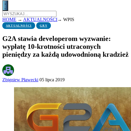
HOME
→
AKTUALNOŚCI
→
WPIS
AKTUALNOŚCI
GRY
G2A stawia developerom wyzwanie:
wypłatę 10-krotności utraconych
pieniędzy za każdą udowodnioną kradzież
Zbigniew Pławecki
05 lipca 2019