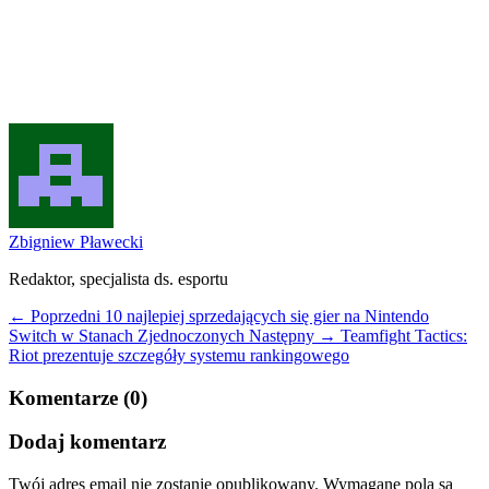
Zbigniew Pławecki
Redaktor, specjalista ds. esportu
← Poprzedni
10 najlepiej sprzedających się gier na Nintendo
Switch w Stanach Zjednoczonych
Następny →
Teamfight Tactics:
Riot prezentuje szczegóły systemu rankingowego
Komentarze (0)
Dodaj komentarz
Twój adres email nie zostanie opublikowany.
Wymagane pola są