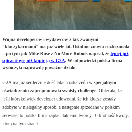
Wojna developerów i wydawców z tak zwanymi
“kluczykarniami” ma już wiele lat. Ostatnio znowu rozbrzmiała
– po tym jak Mike Rose z No More Robots napisał, że
lepiej już
spiracić grę niż kupić ją w G2A
. W odpowiedzi polska firma
wytoczyła naprawdę poważne działo.
G2A ma już serdecznie dość takich oskarżeń i
w specjalnym
oświadczeniu zaproponowała swoisty challenge
. Obiecała, że
jeśli którykolwiek developer udowodni, że ich klucze zostały
zdobyte w nielegalny sposób, a następnie sprzedane w polskim
serwisie, to polska firma zapłaci takiemu twórcy 10-krotność kwoty,
którą na tym stracił.