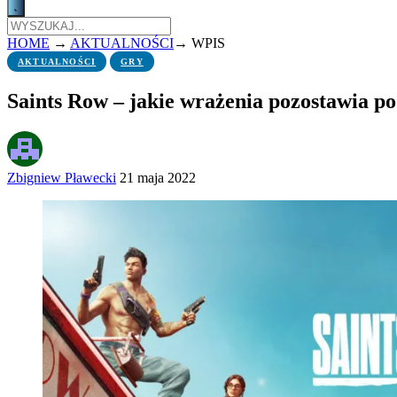
HOME
→
AKTUALNOŚCI
→
WPIS
AKTUALNOŚCI
GRY
Saints Row – jakie wrażenia pozostawia po
Zbigniew Pławecki
21 maja 2022