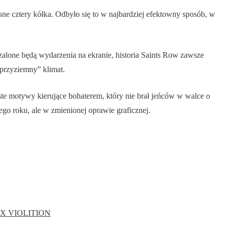
sne cztery kółka. Odbyło się to w najbardziej efektowny sposób, w
 szalone będą wydarzenia na ekranie, historia Saints Row zawsze
“przyziemny” klimat.
iste motywy kierujące bohaterem, który nie brał jeńców w walce o
ego roku, ale w zmienionej oprawie graficznej.
OX
VIOLITION