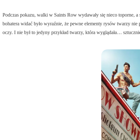
Podczas pokazu, walki w Saints Row wydawały się nieco toporne, a s
bohatera widać było wyraźnie, że pewne elementy rysów twarzy nie pa
oczy. I nie był to jedyny przykład twarzy, która wyglądała… sztuczni