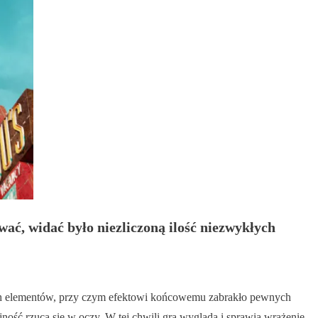
wać, widać było niezliczoną ilość niezwykłych
wnych elementów, przy czym efektowi końcowemu zabrakło pewnych
ność rzuca się w oczy. W tej chwili gra wygląda i sprawia wrażenie