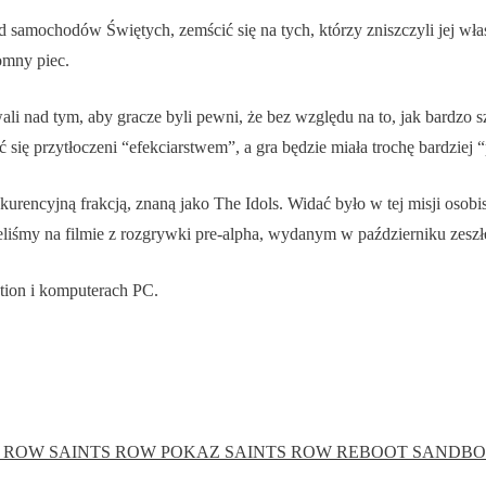
d samochodów Świętych, zemścić się na tych, którzy zniszczyli jej wła
romny piec.
wali nad tym, aby gracze byli pewni, że bez względu na to, jak bardzo
 się przytłoczeni “efekciarstwem”, a gra będzie miała trochę bardziej 
kurencyjną frakcją, znaną jako The Idols. Widać było w tej misji osob
eliśmy na filmie z rozgrywki pre-alpha, wydanym w październiku zeszł
tion i komputerach PC.
S ROW
SAINTS ROW POKAZ
SAINTS ROW REBOOT
SANDB