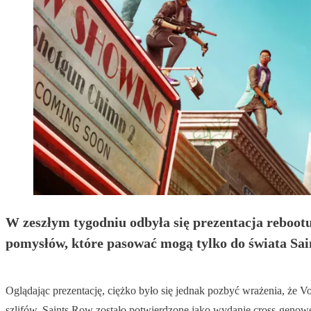
W zeszłym tygodniu odbyła się prezentacja rebootu 
pomysłów, które pasować mogą tylko do świata Sai
Oglądając prezentację, ciężko było się jednak pozbyć wrażenia, że 
szlifów. Saints Row zostało potwierdzone jako wydanie cross-genowe 