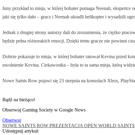
Inny przykład to misja, w której bohater pomaga Neenah, ekspertce o
jaki się tylko dało – gracz i Neenah ukradli helikopter i wysadzili og
Jednak z drugiej strony autorzy dali do zrozumienia, że ciężko praco
będzie pełna różnorakich emocji. Dzięki temu gracze nie powinni czuć
Dobrze pokazuje to misja, w której bohater ratował Kevina przed kon
uwolnienie Kevina. Ciekawostka – była to ta sama misja, którą widzi
Nowe Saints Row pojawi się 23 sierpnia na konsolach Xbox, PlaySta
Bądź na bieżąco!
Obserwuj Gaming Society w Google News
Obserwuj
NOWE SAINTS ROW PREZENTACJA
OPEN WORLD
SAINT
Udostępnij artykuł: