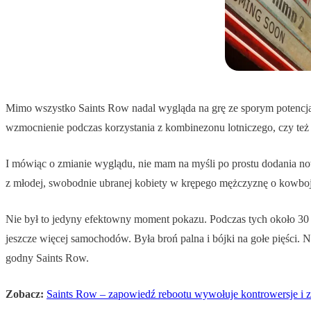
Mimo wszystko Saints Row nadal wygląda na grę ze sporym potencj
wzmocnienie podczas korzystania z kombinezonu lotniczego, czy też 
I mówiąc o zmianie wyglądu, nie mam na myśli po prostu dodania no
z młodej, swobodnie ubranej kobiety w krępego mężczyznę o kowbojs
Nie był to jedyny efektowny moment pokazu. Podczas tych około 30 m
jeszcze więcej samochodów. Była broń palna i bójki na gołe pięści.
godny Saints Row.
Zobacz:
Saints Row – zapowiedź rebootu wywołuje kontrowersje i 