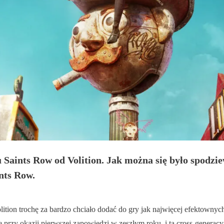
Saints Row od Volition. Jak można się było spodzie
nts Row.
Volition trochę za bardzo chciało dodać do gry jak najwięcej efekto
przy okazji pierwszej zapowiedzi w zeszłym roku, i ta cross-generacyj