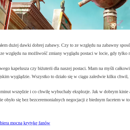
ałem dużej dawki dobrej zabawy. Czy to ze względu na zabawny spos
ze względu na możliwość zmiany wyglądu postaci w locie, gdy tylko n
wego kapelusza czy biżuterii dla naszej postaci. Mam na myśli całko
kim wyglądzie. Wszystko to działo się w ciągu zaledwie kilku chwil,
inut wszędzie i co chwilę wybuchały eksplozje. Jak w dobrym kinie a
 Nie obyło się bez bezceremonialnych negocjacji z biednym facetem w t
zbiera mocną krytykę fanów