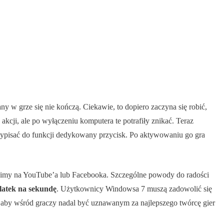
 w grze się nie kończą. Ciekawie, to dopiero zaczyna się robić,
cji, ale po wyłączeniu komputera te potrafiły znikać. Teraz
zypisać do funkcji dedykowany przycisk. Po aktywowaniu go gra
zucimy na YouTube’a lub Facebooka. Szczególne powody do radości
klatek na sekundę
. Użytkownicy Windowsa 7 muszą zadowolić się
ko, aby wśród graczy nadal być uznawanym za najlepszego twórcę gier