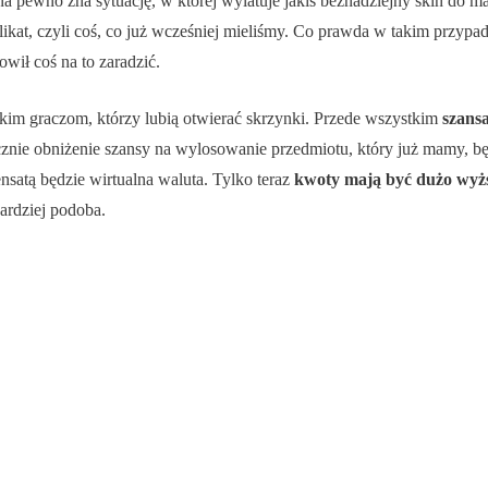
pewno zna sytuację, w której wylatuje jakiś beznadziejny skin do mało
likat, czyli coś, co już wcześniej mieliśmy. Co prawda w takim przypad
owił coś na to zaradzić.
im graczom, którzy lubią otwierać skrzynki. Przede wszystkim
szansa
cznie obniżenie szansy na wylosowanie przedmiotu, który już mamy, bę
mpensatą będzie wirtualna waluta. Tylko teraz
kwoty mają być dużo wyż
ardziej podoba.