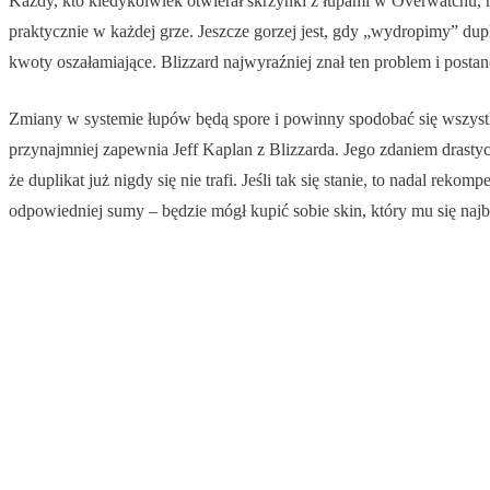
Każdy, kto kiedykolwiek otwierał skrzynki z łupami w Overwatchu, na 
praktycznie w każdej grze. Jeszcze gorzej jest, gdy „wydropimy” dup
kwoty oszałamiające. Blizzard najwyraźniej znał ten problem i postan
Zmiany w systemie łupów będą spore i powinny spodobać się wszystk
przynajmniej zapewnia Jeff Kaplan z Blizzarda. Jego zdaniem drasty
że duplikat już nigdy się nie trafi. Jeśli tak się stanie, to nadal reko
odpowiedniej sumy – będzie mógł kupić sobie skin, który mu się najb