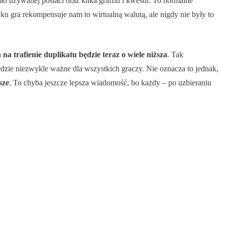
 używanej postaci oraz kilka graffiti i kwestii. To normalne
ku gra rekompensuje nam to wirtualną walutą, ale nigdy nie były to
 na trafienie duplikatu będzie teraz o wiele niższa
. Tak
dzie niezwykle ważne dla wszystkich graczy. Nie oznacza to jednak,
sze
. To chyba jeszcze lepsza wiadomość, bo każdy – po uzbieraniu