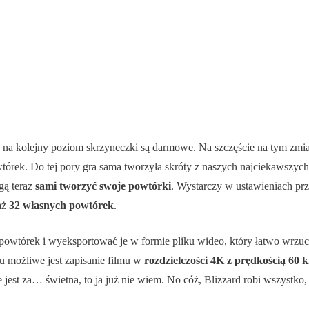
a kolejny poziom skrzyneczki są darmowe. Na szczęście na tym zmiany
rek. Do tej pory gra sama tworzyła skróty z naszych najciekawszych ak
gą teraz
sami tworzyć swoje powtórki
. Wystarczy w ustawieniach pr
aż
32 własnych powtórek
.
ch powtórek i wyeksportować je w formie pliku wideo, który łatwo wr
 możliwe jest zapisanie filmu w
rozdzielczości 4K z prędkością 60 
ie jest za… świetna, to ja już nie wiem. No cóż, Blizzard robi wszyst