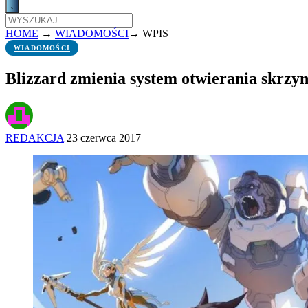
HOME
→
WIADOMOŚCI
→
WPIS
WIADOMOŚCI
Blizzard zmienia system otwierania skrzy
REDAKCJA
23 czerwca 2017