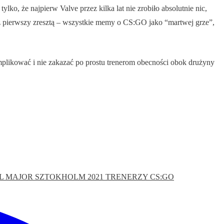
, że najpierw Valve przez kilka lat nie zrobiło absolutnie nic,
az pierwszy zresztą – wszystkie memy o CS:GO jako “martwej grze”,
mplikować i nie zakazać po prostu trenerom obecności obok drużyny
L MAJOR SZTOKHOLM 2021
TRENERZY CS:GO