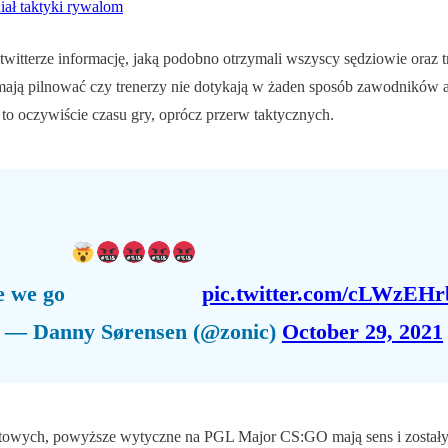
ał taktyki rywalom
 twitterze informację, jaką podobno otrzymali wszyscy sędziowie oraz
ają pilnować czy trenerzy nie dotykają w żaden sposób zawodników a
 to oczywiście czasu gry, oprócz przerw taktycznych.
e we go
pic.twitter.com/cLWzEH
— Danny Sørensen (@zonic)
October 29, 2021
towych, powyższe wytyczne na PGL Major CS:GO mają sens i zostały p