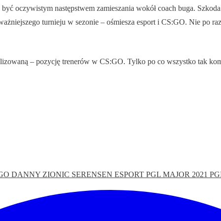
ć oczywistym następstwem zamieszania wokół coach buga. Szkoda tylko
ważniejszego turnieju w sezonie – ośmiesza esport i CS:GO. Nie po r
inalizowaną – pozycję trenerów w CS:GO. Tylko po co wszystko tak ko
:GO
DANNY ZIONIC SERENSEN
ESPORT
PGL MAJOR 2021
PG