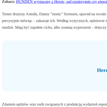
Zobacz:
HUNDEN wyrzucony z Heroic, sąd rozstrzygnie czy ujawni
Trener drużyny Astralis, Danny “zionic” Serensen, ujawnił na swoim
precyzyjnie mówiąc – zakazuje ich. Według wytycznych, sędziowie m
rundzie. Mają być zupełnie cicho, albo zostaną wyproszeni – dotyczy
Her
Zdaniem sędziów oraz osób związanych z produkcją wydarzeń espor