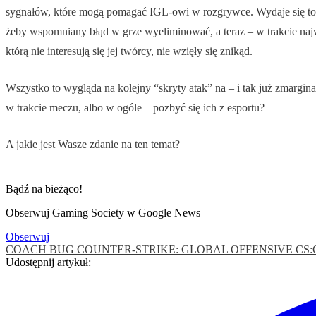
sygnałów, które mogą pomagać IGL-owi w rozgrywce. Wydaje się to by
żeby wspomniany błąd w grze wyeliminować, a teraz – w trakcie naj
którą nie interesują się jej twórcy, nie wzięły się znikąd.
Wszystko to wygląda na kolejny “skryty atak” na – i tak już zmarg
w trakcie meczu, albo w ogóle – pozbyć się ich z esportu?
A jakie jest Wasze zdanie na ten temat?
Bądź na bieżąco!
Obserwuj Gaming Society w Google News
Obserwuj
COACH BUG
COUNTER-STRIKE: GLOBAL OFFENSIVE
CS
Udostępnij artykuł: