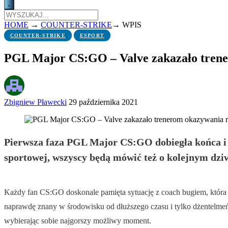
HOME
→
COUNTER-STRIKE
→
WPIS
COUNTER-STRIKE
ESPORT
PGL Major CS:GO – Valve zakazało trene
Zbigniew Pławecki
29 października 2021
Pierwsza faza PGL Major CS:GO dobiegła końca i zn
sportowej, wszyscy będą mówić też o kolejnym dz
Każdy fan CS:GO doskonale pamięta sytuację z coach bugiem, która dl
naprawdę znany w środowisku od dłuższego czasu i tylko dżentelmeń
wybierając sobie najgorszy możliwy moment.