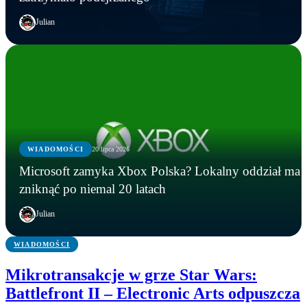
Julian
WIADOMOŚCI
20 lipca 2026
GRY
GRY
WIADOMOŚCI
Microsoft zamyka Xbox Polska? Lokalny oddział ma
Five Nights at Freddy’s na żywo! Freddy
Instalowali gry na Steamie, a tracili kryptowaluty.
Microsoft zamyka Xbox Polska? Lokalny oddział
zniknąć po niemal 20 latach
Fazbear’s Pizza powstanie naprawdę
FBI zatrzymało podejrzanego
ma zniknąć po niemal 20 latach
Julian
WIADOMOŚCI
Mikrotransakcje w grze Star Wars:
Battlefront II – Electronic Arts odpuszcza