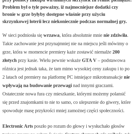
Problem był o tyle poważny, iż najmocniejsze dodatki czy
bronie w grze byłyby dostępne właśnie przy użyciu
skrzynkowej loterii lecz niekoniecznie podczas normalnej gry.
W sieci podniosła się
wrzawa
, która absolutnie mnie
nie zdziwiła
.
Takie zachowanie jest przynajmniej nie na miejscu jeśli mówimy o
grze, która w momencie premiery każe zostawić niemalże
200
złotych
przy kasie. Wielu pewnie wskaże
GTA V
– podstawowa
różnica jest jednak taka, że tam mimo wysokiej ceny zakupu i to po
2 latach od premiery na platformę PC istniejące mikrotransakcje
nie
wpływają na budowanie przewagi
nad innymi graczami.
Ostatecznie nowa fura czy mieszkanie, którymi możemy polansić
się przed znajomkami to nie to samo, co ulepszenie do giwery, które
spowoduje masę przykrości mniej zamożnej części społeczności.
Electronic Arts
poszło po rozum do głowy i wysłuchało głosów