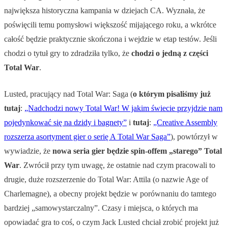
największa historyczna kampania w dziejach CA. Wyznała, że
poświęcili temu pomysłowi większość mijającego roku, a wkrótce
całość będzie praktycznie skończona i wejdzie w etap testów. Jeśli
chodzi o tytuł gry to zdradziła tylko, że
chodzi o jedną z części
Total War
.
Lusted, pracujący nad Total War: Saga (
o którym pisaliśmy już
tutaj
:
„Nadchodzi nowy Total War! W jakim świecie przyjdzie nam
pojedynkować się na dzidy i bagnety”
i
tutaj
:
„Creative Assembly
rozszerza asortyment gier o serię A Total War Saga”
), powtórzył w
wywiadzie, że
nowa seria gier będzie spin-offem „starego” Total
War
. Zwrócił przy tym uwagę, że ostatnie nad czym pracowali to
drugie, duże rozszerzenie do Total War: Attila (o nazwie Age of
Charlemagne), a obecny projekt będzie w porównaniu do tamtego
bardziej „samowystarczalny”. Czasy i miejsca, o których ma
opowiadać gra to coś, o czym Jack Lusted chciał zrobić projekt już