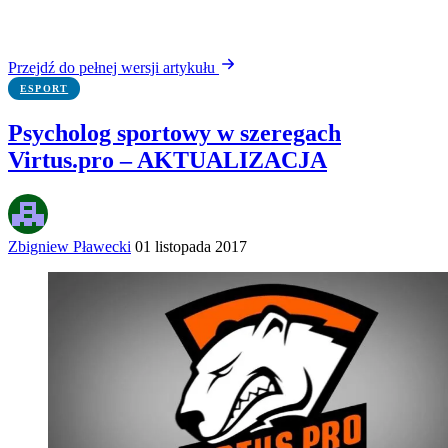
Przejdź do pełnej wersji artykułu
ESPORT
Psycholog sportowy w szeregach
Virtus.pro – AKTUALIZACJA
Zbigniew Pławecki
01 listopada 2017