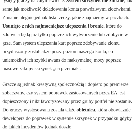
tysięcy graczy na całym świecie.
System skrzynek nie zniknie
, tak
samo jak możliwość doładowania konta prawdziwymi złotówkami.
Zmianie ulegnie jednak lista rzeczy, jakie znajdziemy w paczkach.
Usunięto z nich najmocniejsze ulepszenia i bronie
, które do
zdobycia będą już tylko poprzez ich wytworzenie lub zdobycie w
grze. Sam system ulepszania kart poprzez zdobywanie złomu
przyduszony został także przez poziom naszego konta, co
uniemożliwi ich szybki awans do maksymalnej mocy poprzez
masowe zakupy skrzynek „na przemiał”.
Gracze są jednak kreatywną społecznością i dopiero po premierze
zobaczymy, czy system poprawek zastosowanych przez EA jest
dopieszczony i nikt faworyzowany przez gruby portfel nie zostanie.
Do graczy wystosowana została także
obietnica
, która obowiązuje
dewelopera do poprawek w systemie skrzynek w przypadku gdyby
do takich incydentów jednak doszło.