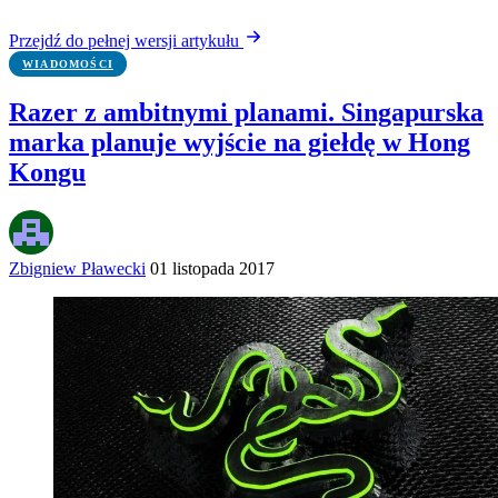
Przejdź do pełnej wersji artykułu
WIADOMOŚCI
Razer z ambitnymi planami. Singapurska
marka planuje wyjście na giełdę w Hong
Kongu
Zbigniew Pławecki
01 listopada 2017