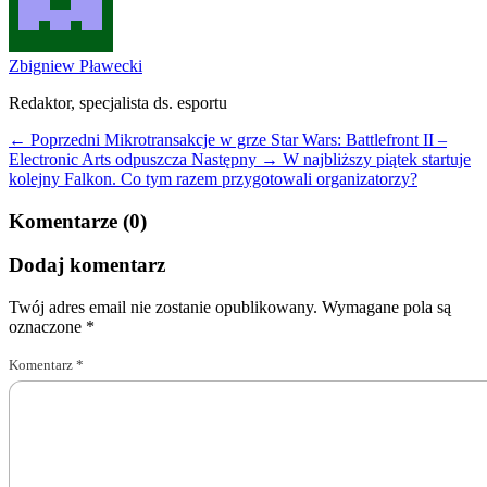
Zbigniew Pławecki
Redaktor, specjalista ds. esportu
← Poprzedni
Mikrotransakcje w grze Star Wars: Battlefront II –
Electronic Arts odpuszcza
Następny →
W najbliższy piątek startuje
kolejny Falkon. Co tym razem przygotowali organizatorzy?
Komentarze (0)
Dodaj komentarz
Twój adres email nie zostanie opublikowany.
Wymagane pola są
oznaczone
*
Komentarz
*