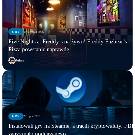
GRY
09 sierpnia 2026
Five Nights at Freddy’s na żywo! Freddy Fazbear’s
Pizza powstanie naprawdę
Julian
GRY
22 lipca 2026
Instalowali gry na Steamie, a tracili kryptowaluty. FBI
zatrzymało podejrzanego