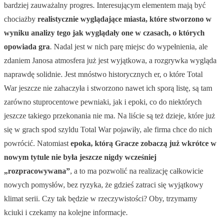
bardziej zauważalny progres. Interesującym elementem mają być
chociażby
realistycznie wyglądające miasta, które stworzono w
wyniku analizy tego jak wyglądały one w czasach, o których
opowiada gra
. Nadal jest w nich parę miejsc do wypełnienia, ale
zdaniem Janosa atmosfera już jest wyjątkowa, a rozgrywka wygląda
naprawdę solidnie. Jest mnóstwo historycznych er, o które Total
War jeszcze nie zahaczyła i stworzono nawet ich sporą listę, są tam
zarówno stuprocentowe pewniaki, jak i epoki, co do niektórych
jeszcze takiego przekonania nie ma. Na liście są też dzieje, które już
się w grach spod szyldu Total War pojawiły, ale firma chce do nich
powrócić. Natomiast
epoka, którą Gracze zobaczą już wkrótce w
nowym tytule nie była jeszcze nigdy wcześniej
„rozpracowywana”
, a to ma pozwolić na realizację całkowicie
nowych pomysłów, bez ryzyka, że gdzieś zatraci się wyjątkowy
klimat serii. Czy tak będzie w rzeczywistości? Oby, trzymamy
kciuki i czekamy na kolejne informacje.