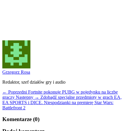
Grzegorz Rosa
Redaktor, szef działów gry i audio
← Poprzedni
Fortnite pokonuje PUBG w pojedynku na liczbę
graczy
Następny →
Zdobądź specjalne przedmioty w grach EA,
EA SPORTS i DICE. Niespodzianki na premierę Star Wars:
Battlefront 2
Komentarze (0)