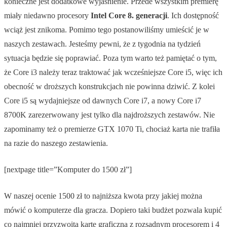
konieczne jest dodatkowe wyjaśnienie. Przede wszystkim premierę
miały niedawno procesory
Intel Core 8. generacji
. Ich dostępność
wciąż jest znikoma. Pomimo tego postanowiliśmy umieścić je w
naszych zestawach. Jesteśmy pewni, że z tygodnia na tydzień
sytuacja będzie się poprawiać. Poza tym warto też pamiętać o tym,
że Core i3 należy teraz traktować jak wcześniejsze Core i5, więc ich
obecność w droższych konstrukcjach nie powinna dziwić. Z kolei
Core i5 są wydajniejsze od dawnych Core i7, a nowy Core i7
8700K zarezerwowany jest tylko dla najdroższych zestawów. Nie
zapominamy też o premierze GTX 1070 Ti, chociaż karta nie trafiła
na razie do naszego zestawienia.
[nextpage title=”Komputer do 1500 zł”]
W naszej ocenie 1500 zł to najniższa kwota przy jakiej można
mówić o komputerze dla gracza. Dopiero taki budżet pozwala kupić
co najmniej przyzwoitą kartę graficzną z rozsądnym procesorem i 4