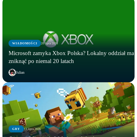
WIADOMOŚCI
20 lipca 2026
Microsoft zamyka Xbox Polska? Lokalny oddział ma
zniknąć po niemal 20 latach
Julian
GRY
13 lipca 2026
GRY
WIADOMOŚCI
GRY