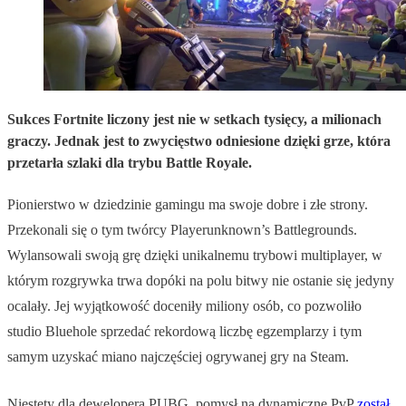
Sukces Fortnite liczony jest nie w setkach tysięcy, a milionach
graczy. Jednak jest to zwycięstwo odniesione dzięki grze, która
przetarła szlaki dla trybu Battle Royale.
Pionierstwo w dziedzinie gamingu ma swoje dobre i złe strony.
Przekonali się o tym twórcy Playerunknown’s Battlegrounds.
Wylansowali swoją grę dzięki unikalnemu trybowi multiplayer, w
którym rozgrywka trwa dopóki na polu bitwy nie ostanie się jedyny
ocalały. Jej wyjątkowość doceniły miliony osób, co pozwoliło
studio Bluehole sprzedać rekordową liczbę egzemplarzy i tym
samym uzyskać miano najczęściej ogrywanej gry na Steam.
Niestety dla dewelopera PUBG, pomysł na dynamiczne PvP
został