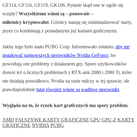
GF114, GF116, GF119, GK106. Pytanie skąd one w ogóle się
wzięły?
Wszystkiemu winni są – ponownie –
miłośnicy kryptowalut
. Górnicy starają się zminimalizować starty,
przez co kombinują z posiadanymi już kartami graficznymi.
Jakby tego było mało PUBG Corp. Informowało ostatnio,
aby nie
instalować najnowszych sterowników Nvidia GeForce
, bo
powodują one problemy z działaniem gry. Sporo użytkowników
donosi też o licznych problemach z RTX-ami 2080 i 2080 Ti, które
nie działają prawidłowo. Nvidia na razie milczy w tej sprawie, ale
prawdopodobnie
tutaj również winne są wadliwe sterowniki
.
Wygląda na to, że rynek kart graficznych ma spory problem.
AMD
FAŁSZYWE KARTY GRAFICZNE
GPU
GPU-Z
KARTY
GRAFICZNE
NVIDIA
PUBG