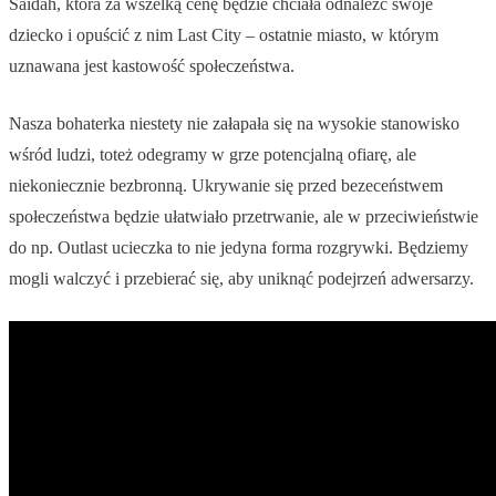
Saidah, która za wszelką cenę będzie chciała odnaleźć swoje
dziecko i opuścić z nim Last City – ostatnie miasto, w którym
uznawana jest kastowość społeczeństwa.
Nasza bohaterka niestety nie załapała się na wysokie stanowisko
wśród ludzi, toteż odegramy w grze potencjalną ofiarę, ale
niekoniecznie bezbronną. Ukrywanie się przed bezeceństwem
społeczeństwa będzie ułatwiało przetrwanie, ale w przeciwieństwie
do np. Outlast ucieczka to nie jedyna forma rozgrywki. Będziemy
mogli walczyć i przebierać się, aby uniknąć podejrzeń adwersarzy.