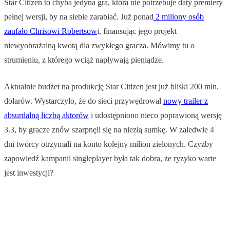
Star Citizen to chyba jedyna gra, która nie potrzebuje daty premiery
pełnej wersji, by na siebie zarabiać. Już ponad
2 miliony osób
zaufało Chrisowi Robertsow
i, finansując jego projekt
niewyobrażalną kwotą dla zwykłego gracza. Mówimy tu o
strumieniu, z którego wciąż napływają pieniądze.
Aktualnie budżet na produkcję Star Citizen jest już bliski 200 mln.
dolarów. Wystarczyło, że do sieci przywędrował
nowy trailer z
absurdalną liczbą aktorów
i udostępniono nieco poprawioną wersję
3.3, by gracze znów szarpnęli się na niezłą sumkę. W zaledwie 4
dni twórcy otrzymali na konto kolejny milion zielonych. Czyżby
zapowiedź kampanii singleplayer była tak dobra, że ryzyko warte
jest inwestycji?