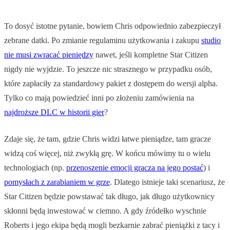
To dosyć istotne pytanie, bowiem Chris odpowiednio zabezpieczył
zebrane datki. Po zmianie regulaminu użytkowania i zakupu
studio
nie musi zwracać pieniędzy
nawet, jeśli kompletne Star Citizen
nigdy nie wyjdzie. To jeszcze nic strasznego w przypadku osób,
które zapłaciły za standardowy pakiet z dostępem do wersji alpha.
Tylko co mają powiedzieć inni po złożeniu zamówienia na
najdroższe DLC w historii gier
?
Zdaje się, że tam, gdzie Chris widzi łatwe pieniądze, tam gracze
widzą coś więcej, niż zwykłą grę. W końcu mówimy tu o wielu
technologiach (np.
przenoszenie emocji gracza na jego postać
) i
pomysłach z zarabianiem w grze
. Dlatego istnieje taki scenariusz, że
Star Citizen będzie powstawać tak długo, jak długo użytkownicy
skłonni będą inwestować w ciemno. A gdy źródełko wyschnie
Roberts i jego ekipa będą mogli bezkarnie zabrać pieniążki z tacy i