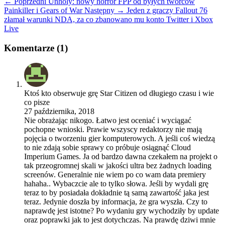
← Poprzedni
Unholy: nowy horror FPP od byłych twórców
Painkiller i Gears of War
Następny →
Jeden z graczy Fallout 76
złamał warunki NDA, za co zbanowano mu konto Twitter i Xbox
Live
Komentarze (1)
Ktoś kto obserwuje grę Star Citizen od długiego czasu i wie
co pisze
27 października, 2018
Nie obrażając nikogo. Łatwo jest oceniać i wyciągać
pochopne wnioski. Prawie wszyscy redaktorzy nie mają
pojęcia o tworzeniu gier komputerowych. A jeśli coś wiedzą
to nie zdają sobie sprawy co próbuje osiągnąć Cloud
Imperium Games. Ja od bardzo dawna czekałem na projekt o
tak przeogromnej skali w jakości ultra bez żadnych loading
screenów. Generalnie nie wiem po co wam data premiery
hahaha.. Wybaczcie ale to tylko słowa. Jeśli by wydali grę
teraz to by posiadała dokładnie tą samą zawartość jaka jest
teraz. Jedynie doszła by informacja, że gra wyszła. Czy to
naprawdę jest istotne? Po wydaniu gry wychodziły by update
oraz poprawki jak to jest dotychczas. Na prawdę dziwi mnie