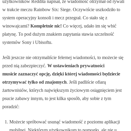
użytkowników Reddita napisał, że wiadomość otrzymał od rywali
w trakcie meczu Rainbow Six: Siege. Oczywiście uszkodziło to
system operacyjny konsoli i mecz przegrał. Co stało się z
winowajcami?
Kompletnie nic!
Co więcej, udało im się wbić
platynę. To pod dużym znakiem zapytania stawia szczelność
systemów Sony i Ubisoftu.
Jeśli jeszcze nie otrzymaliście felernej wiadomości, to możecie się
przed nią zabezpieczyć.
W ustawieniach prywatności
musicie zaznaczyć opcję, dzięki której wiadomości będziecie
otrzymywać tylko od znajomych
. Jeśli padliście ofiarą
żartownisiów, których największym życiowym osiągnięciem jest
psucie zabawy innym, to jest kilka sposób, aby sobie z tym
poradzić:
Możecie spróbować usunąć wiadomość z poziomu aplikacji
mobilnej. Niektórym użytkownikom to pomogło, ale nie u