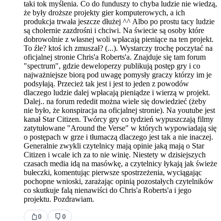
taki tok myślenia. Co do funduszy to chyba ludzie nie wiedzą,
że były droższe projekty gier komputerowych, a ich
produkcja trwała jeszcze dłużej ^^ Albo po prostu tacy ludzie
są cholernie zazdrośni i chciwi. Na świecie są osoby które
dobrowolnie z własnej woli wpłacają pieniące na ten projekt.
To źle? ktoś ich zmuszał? (...). Wystarczy trochę poczytać na
oficjalnej stronie Chris'a Roberts'a. Znajduje się tam forum
"spectrum", gdzie deweloperzy publikują postęp gry i co
najważniejsze biorą pod uwagę pomysły graczy którzy im je
podsyłają. Przecież tak jest i jest to jeden z powodów
dlaczego ludzie dalej wpłacają pieniądze i wierzą w projekt.
Dalej.. na forum rededit można wiele się dowiedzieć (żeby
nie było, że konspiracja na oficjalnej stronie). Na youtube jest
kanał Star Citizen. Twórcy gry co tydzień wypuszczają filmy
zatytułowane "Around the Verse" w których wypowiadają się
o postępach w grze i tłumaczą dlaczego jest tak a nie inaczej.
Generalnie zwykli czytelnicy mają opinie jaką mają o Star
Citizen i wcale ich za to nie winię. Niestety w dzisiejszych
czasach media idą na masówkę, a czytelnicy łykają jak świeże
bułeczki, komentując pierwsze spostrzeżenia, wyciągając
pochopne wnioski, zarażając opinią pozostałych czytelników
co skutkuje falą nienawiści do Chris'a Roberts'a i jego
projektu. Pozdrawiam.
0
0