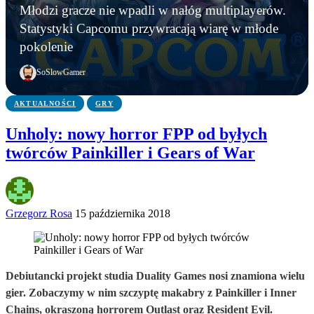
AKTUALNOŚCI
Młodzi gracze nie wpadli w nałóg multiplayerów.
AKTUALNOŚCI
AKTUALNOŚCI
Młodzi gracze nie wpadli w nałóg multiplayerów.
Statystyki Capcomu przywracają wiarę w młode
WWE chce zastrzec znak towarowy „Vice City”.
Gameplay z GTA 6 niebawem. Rockstar oficjalnie
Statystyki Capcomu przywracają wiarę w młode
pokolenie
Przypadek?
zapowiada
pokolenie
SoSlowGamer
AKTUALNOŚCI
GRY
Unholy: nowy horror FPP od byłych
twórców Painkiller i Gears of War
Grzegorz Rosa
15 października 2018
Debiutancki projekt studia Duality Games nosi znamiona wielu
gier. Zobaczymy w nim szczyptę makabry z Painkiller i Inner
Chains, okraszoną horrorem Outlast oraz Resident Evil.