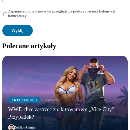
Zapamiętaj moje dane w tej przeglądarce podczas pisania kolejnych
komentarzy.
Polecane artykuły
AKTUALNOŚCI
07 sierpnia 2026
WWE chce zastrzec znak towarowy „Vice City”.
Przypadek?
SoSlowGamer