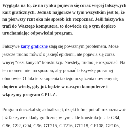
Wygląda na to, że na rynku pojawia się coraz więcej fałszywych
kart graficznych. Jednak najgorsze w tym wszystkim jest to, że
na pierwszy rzut oka nie sposób ich rozpoznać. Jeśli fałszywka
trafi do Waszego komputera, to dowiecie się o tym dopiero
uruchamiając odpowiedni program.
Fałszywe
karty graficzne
stają się poważnym problemem. Może
jeszcze trudno mówić o jakiejś epidemii, ale pojawia się coraz
więcej “oszukanych” konstrukcji. Niestety, trudno je rozpoznać. Na
ten moment nie ma sposobu, aby poznać fałszywkę po samej
obudowie. O fakcie zakupienia takiego urządzenia dowiemy się
dopiero wtedy, gdy już będzie w naszym komputerze i
włączymy program GPU-Z.
Program doczekał się aktualizacji, dzięki której potrafi rozpoznawać
już fałszywe układy graficzne, w tym takie konstrukcje jak: G84,
G86, G92, G94, G96, GT215, GT216, GT218, GF108, GF106,