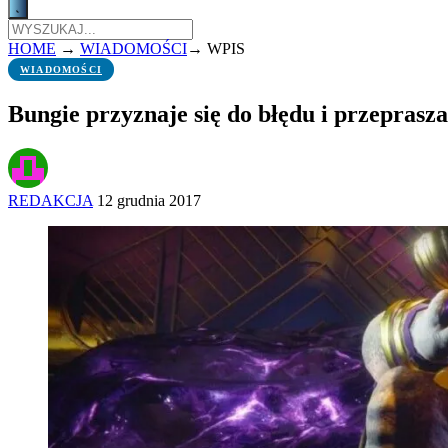
HOME
→
WIADOMOŚCI
→
WPIS
WIADOMOŚCI
Bungie przyznaje się do błędu i przeprasz
REDAKCJA
12 grudnia 2017