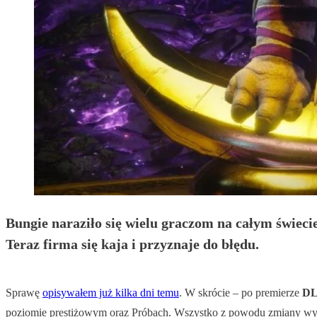
Bungie naraziło się wielu graczom na całym świecie
Teraz firma się kaja i przyznaje do błędu.
Sprawę
opisywałem już kilka dni temu
. W skrócie – po premierze
DL
poziomie prestiżowym oraz Próbach. Wszystko z powodu zmiany wy