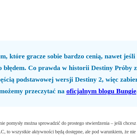
, które gracze sobie bardzo cenią, nawet jeśli
ło błędem. Co prawda w historii Destiny Prób
ścią podstawowej wersji Destiny 2, więc zabier
możemy przeczytać na
oficjalnym blogu Bungie
lnie pomysły można sprowadzić do prostego stwierdzenia – jeśli ch
DLC, to wszystkie aktywności będą dostępne, ale pod warunkiem, że ni