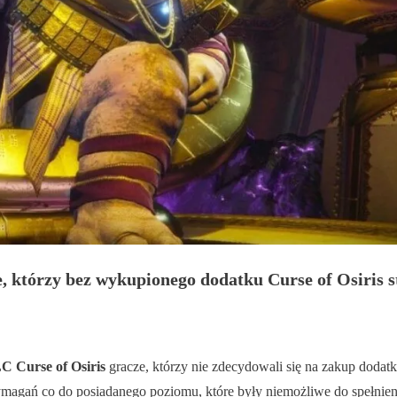
, którzy bez wykupionego dodatku Curse of Osiris st
C Curse of Osiris
gracze, którzy nie zdecydowali się na zakup dodatk
magań co do posiadanego poziomu, które były niemożliwe do spełni