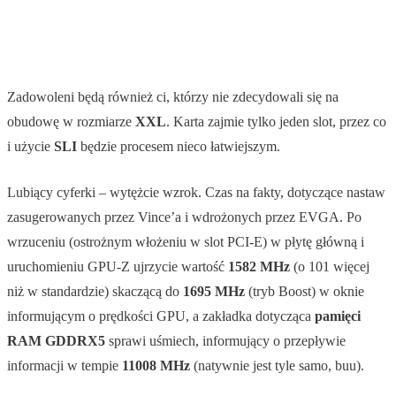
Zadowoleni będą również ci, którzy nie zdecydowali się na
obudowę w rozmiarze
XXL
. Karta zajmie tylko jeden slot, przez co
i użycie
SLI
będzie procesem nieco łatwiejszym.
Lubiący cyferki – wytężcie wzrok. Czas na fakty, dotyczące nastaw
zasugerowanych przez Vince’a i wdrożonych przez EVGA. Po
wrzuceniu (ostrożnym włożeniu w slot PCI-E) w płytę główną i
uruchomieniu GPU-Z ujrzycie wartość
1582 MHz
(o 101 więcej
niż w standardzie) skaczącą do
1695 MHz
(tryb Boost) w oknie
informującym o prędkości GPU, a zakładka dotycząca
pamięci
RAM GDDRX5
sprawi uśmiech, informujący o przepływie
informacji w tempie
11008 MHz
(natywnie jest tyle samo, buu).