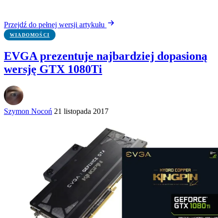
Przejdź do pełnej wersji artykułu
WIADOMOŚCI
EVGA prezentuje najbardziej dopasioną
wersję GTX 1080Ti
Szymon Nocoń
21 listopada 2017