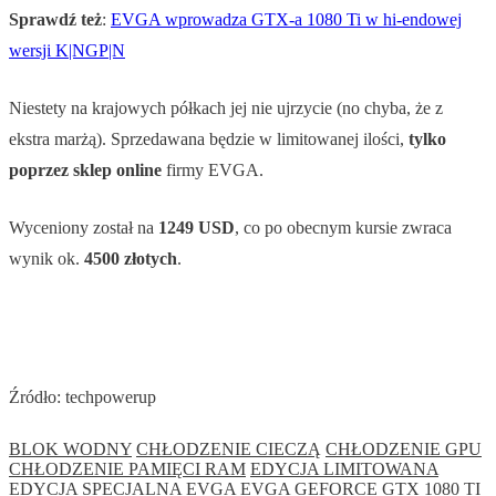
Sprawdź też
:
EVGA wprowadza GTX-a 1080 Ti w hi-endowej
wersji K|NGP|N
Niestety na krajowych półkach jej nie ujrzycie (no chyba, że z
ekstra marżą). Sprzedawana będzie w limitowanej ilości,
tylko
poprzez sklep online
firmy EVGA.
Wyceniony został na
1249 USD
, co po obecnym kursie zwraca
wynik ok.
4500 złotych
.
Źródło: techpowerup
BLOK WODNY
CHŁODZENIE CIECZĄ
CHŁODZENIE GPU
CHŁODZENIE PAMIĘCI RAM
EDYCJA LIMITOWANA
EDYCJA SPECJALNA
EVGA
EVGA GEFORCE GTX 1080 TI