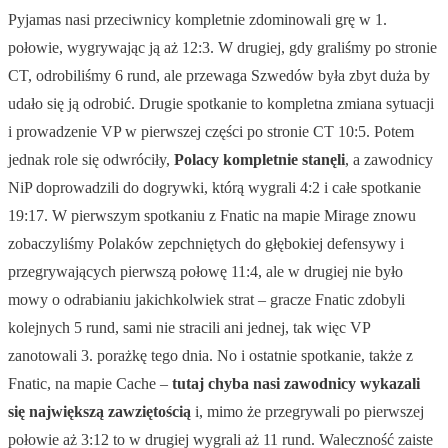
Pyjamas nasi przeciwnicy kompletnie zdominowali grę w 1.
połowie, wygrywając ją aż 12:3. W drugiej, gdy graliśmy po stronie
CT, odrobiliśmy 6 rund, ale przewaga Szwedów była zbyt duża by
udało się ją odrobić. Drugie spotkanie to kompletna zmiana sytuacji
i prowadzenie VP w pierwszej części po stronie CT 10:5. Potem
jednak role się odwróciły,
Polacy kompletnie stanęli
, a zawodnicy
NiP doprowadzili do dogrywki, którą wygrali 4:2 i całe spotkanie
19:17. W pierwszym spotkaniu z Fnatic na mapie Mirage znowu
zobaczyliśmy Polaków zepchniętych do głębokiej defensywy i
przegrywających pierwszą połowę 11:4, ale w drugiej nie było
mowy o odrabianiu jakichkolwiek strat – gracze Fnatic zdobyli
kolejnych 5 rund, sami nie stracili ani jednej, tak więc VP
zanotowali 3. porażkę tego dnia. No i ostatnie spotkanie, także z
Fnatic, na mapie Cache –
tutaj chyba nasi zawodnicy wykazali
się największą zawziętością
i, mimo że przegrywali po pierwszej
połowie aż 3:12 to w drugiej wygrali aż 11 rund. Waleczność zaiste