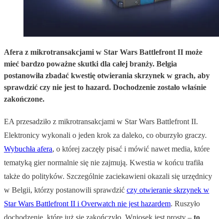
Afera z mikrotransakcjami w Star Wars Battlefront II może
mieć bardzo poważne skutki dla całej branży. Belgia
postanowiła zbadać kwestię otwierania skrzynek w grach, aby
sprawdzić czy nie jest to hazard. Dochodzenie zostało właśnie
zakończone.
EA przesadziło z mikrotransakcjami w Star Wars Battlefront II.
Elektronicy wykonali o jeden krok za daleko, co oburzyło graczy.
Wybuchła afera
, o której zaczęły pisać i mówić nawet media, które
tematyką gier normalnie się nie zajmują. Kwestia w końcu trafiła
także do polityków. Szczególnie zaciekawieni okazali się urzędnicy
w Belgii, którzy postanowili sprawdzić
czy otwieranie skrzynek w
Star Wars Battlefront II i Overwatch nie jest hazardem
. Ruszyło
dochodzenie, które już się zakończyło. Wniosek jest prosty –
to