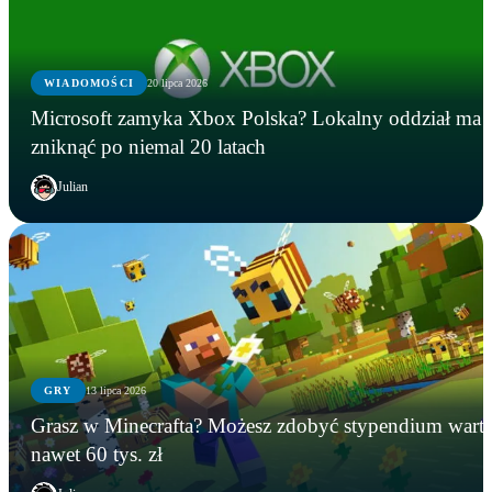
WIADOMOŚCI
20 lipca 2026
Microsoft zamyka Xbox Polska? Lokalny oddział ma
zniknąć po niemal 20 latach
Julian
GRY
13 lipca 2026
GRY
WIADOMOŚCI
GRY
Grasz w Minecrafta? Możesz zdobyć stypendium wart
Instalowali gry na Steamie, a tracili kryptowaluty.
Microsoft zamyka Xbox Polska? Lokalny oddział
Grasz w Minecrafta? Możesz zdobyć stypendium
nawet 60 tys. zł
FBI zatrzymało podejrzanego
ma zniknąć po niemal 20 latach
warte nawet 60 tys. zł